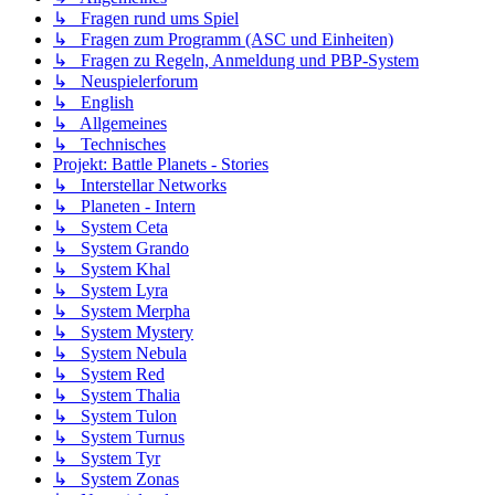
↳ Fragen rund ums Spiel
↳ Fragen zum Programm (ASC und Einheiten)
↳ Fragen zu Regeln, Anmeldung und PBP-System
↳ Neuspielerforum
↳ English
↳ Allgemeines
↳ Technisches
Projekt: Battle Planets - Stories
↳ Interstellar Networks
↳ Planeten - Intern
↳ System Ceta
↳ System Grando
↳ System Khal
↳ System Lyra
↳ System Merpha
↳ System Mystery
↳ System Nebula
↳ System Red
↳ System Thalia
↳ System Tulon
↳ System Turnus
↳ System Tyr
↳ System Zonas