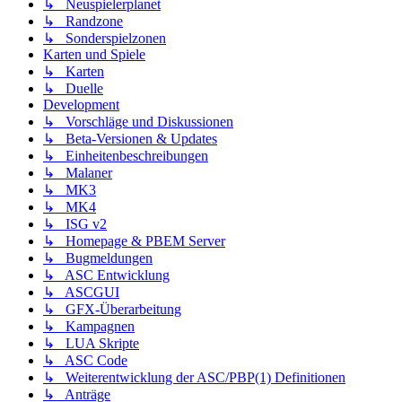
↳ Neuspielerplanet
↳ Randzone
↳ Sonderspielzonen
Karten und Spiele
↳ Karten
↳ Duelle
Development
↳ Vorschläge und Diskussionen
↳ Beta-Versionen & Updates
↳ Einheitenbeschreibungen
↳ Malaner
↳ MK3
↳ MK4
↳ ISG v2
↳ Homepage & PBEM Server
↳ Bugmeldungen
↳ ASC Entwicklung
↳ ASCGUI
↳ GFX-Überarbeitung
↳ Kampagnen
↳ LUA Skripte
↳ ASC Code
↳ Weiterentwicklung der ASC/PBP(1) Definitionen
↳ Anträge