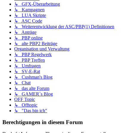
↳ GFX-Überarbeitung
↳ Kampagnen
↳ LUA Skripte
↳ ASC Code
↳ Weiterentwicklung der ASC/PBP(1) Definitionen
↳ Anträge
↳ PBP online
↳ alte PBP2 Beiträge
Organisation und Verwaltung
↳ PBP Regelwerk
↳ PBP Treffen
↳ Umfragen
↳ SV-E-Rat
↳ Cushman's Blog
↳ Chat
↳ das alte Forum
↳ GAMER´s Blog
OFF Topic
↳ Offtopic
↳ "Das bin ich"
Berechtigungen in diesem Forum