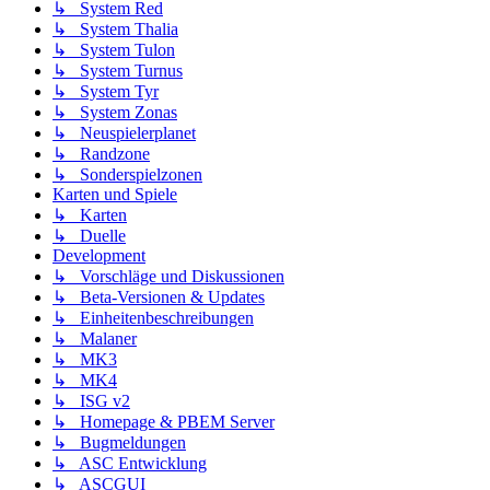
↳ System Red
↳ System Thalia
↳ System Tulon
↳ System Turnus
↳ System Tyr
↳ System Zonas
↳ Neuspielerplanet
↳ Randzone
↳ Sonderspielzonen
Karten und Spiele
↳ Karten
↳ Duelle
Development
↳ Vorschläge und Diskussionen
↳ Beta-Versionen & Updates
↳ Einheitenbeschreibungen
↳ Malaner
↳ MK3
↳ MK4
↳ ISG v2
↳ Homepage & PBEM Server
↳ Bugmeldungen
↳ ASC Entwicklung
↳ ASCGUI