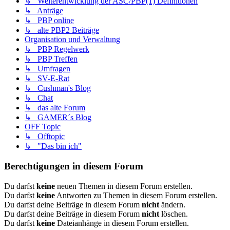
↳ Weiterentwicklung der ASC/PBP(1) Definitionen
↳ Anträge
↳ PBP online
↳ alte PBP2 Beiträge
Organisation und Verwaltung
↳ PBP Regelwerk
↳ PBP Treffen
↳ Umfragen
↳ SV-E-Rat
↳ Cushman's Blog
↳ Chat
↳ das alte Forum
↳ GAMER´s Blog
OFF Topic
↳ Offtopic
↳ "Das bin ich"
Berechtigungen in diesem Forum
Du darfst
keine
neuen Themen in diesem Forum erstellen.
Du darfst
keine
Antworten zu Themen in diesem Forum erstellen.
Du darfst deine Beiträge in diesem Forum
nicht
ändern.
Du darfst deine Beiträge in diesem Forum
nicht
löschen.
Du darfst
keine
Dateianhänge in diesem Forum erstellen.