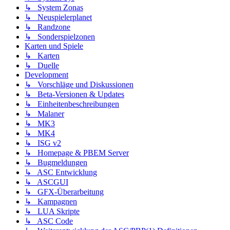
↳ System Zonas
↳ Neuspielerplanet
↳ Randzone
↳ Sonderspielzonen
Karten und Spiele
↳ Karten
↳ Duelle
Development
↳ Vorschläge und Diskussionen
↳ Beta-Versionen & Updates
↳ Einheitenbeschreibungen
↳ Malaner
↳ MK3
↳ MK4
↳ ISG v2
↳ Homepage & PBEM Server
↳ Bugmeldungen
↳ ASC Entwicklung
↳ ASCGUI
↳ GFX-Überarbeitung
↳ Kampagnen
↳ LUA Skripte
↳ ASC Code