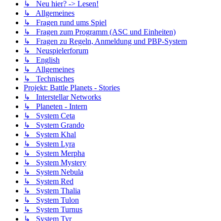
↳ Neu hier? -> Lesen!
↳ Allgemeines
↳ Fragen rund ums Spiel
↳ Fragen zum Programm (ASC und Einheiten)
↳ Fragen zu Regeln, Anmeldung und PBP-System
↳ Neuspielerforum
↳ English
↳ Allgemeines
↳ Technisches
Projekt: Battle Planets - Stories
↳ Interstellar Networks
↳ Planeten - Intern
↳ System Ceta
↳ System Grando
↳ System Khal
↳ System Lyra
↳ System Merpha
↳ System Mystery
↳ System Nebula
↳ System Red
↳ System Thalia
↳ System Tulon
↳ System Turnus
↳ System Tyr