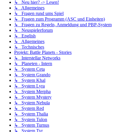
↳ Neu hier? -> Lesen!
↳ Allgemeines
↳ Fragen rund ums Spiel
↳ Fragen zum Programm (ASC und Einheiten)
↳ Fragen zu Regeln, Anmeldung und PBP-System
↳ Neuspielerforum
↳ English
↳ Allgemeines
↳ Technisches
Projekt: Battle Planets - Stories
↳ Interstellar Networks
↳ Planeten - Intern
↳ System Ceta
↳ System Grando
↳ System Khal
↳ System Lyra
↳ System Merpha
↳ System Mystery
↳ System Nebula
↳ System Red
↳ System Thalia
↳ System Tulon
↳ System Turnus
↳ System Tyr