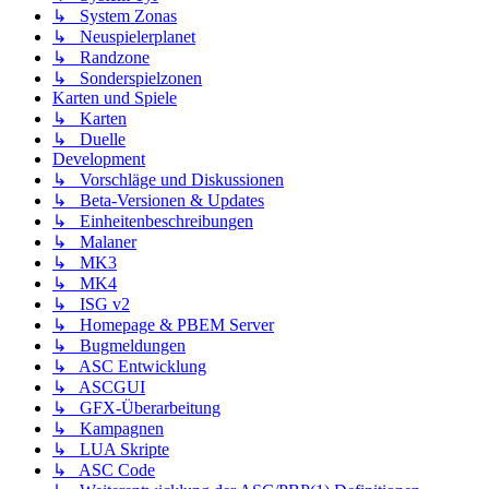
↳ System Zonas
↳ Neuspielerplanet
↳ Randzone
↳ Sonderspielzonen
Karten und Spiele
↳ Karten
↳ Duelle
Development
↳ Vorschläge und Diskussionen
↳ Beta-Versionen & Updates
↳ Einheitenbeschreibungen
↳ Malaner
↳ MK3
↳ MK4
↳ ISG v2
↳ Homepage & PBEM Server
↳ Bugmeldungen
↳ ASC Entwicklung
↳ ASCGUI
↳ GFX-Überarbeitung
↳ Kampagnen
↳ LUA Skripte
↳ ASC Code