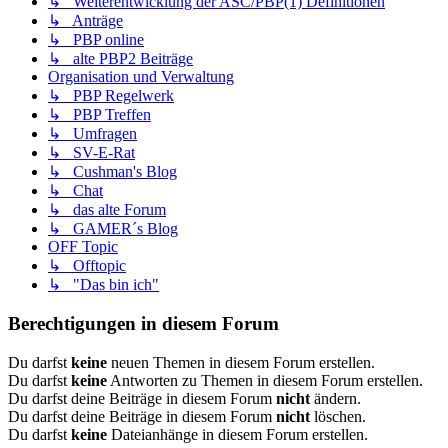
↳ Weiterentwicklung der ASC/PBP(1) Definitionen
↳ Anträge
↳ PBP online
↳ alte PBP2 Beiträge
Organisation und Verwaltung
↳ PBP Regelwerk
↳ PBP Treffen
↳ Umfragen
↳ SV-E-Rat
↳ Cushman's Blog
↳ Chat
↳ das alte Forum
↳ GAMER´s Blog
OFF Topic
↳ Offtopic
↳ "Das bin ich"
Berechtigungen in diesem Forum
Du darfst
keine
neuen Themen in diesem Forum erstellen.
Du darfst
keine
Antworten zu Themen in diesem Forum erstellen.
Du darfst deine Beiträge in diesem Forum
nicht
ändern.
Du darfst deine Beiträge in diesem Forum
nicht
löschen.
Du darfst
keine
Dateianhänge in diesem Forum erstellen.