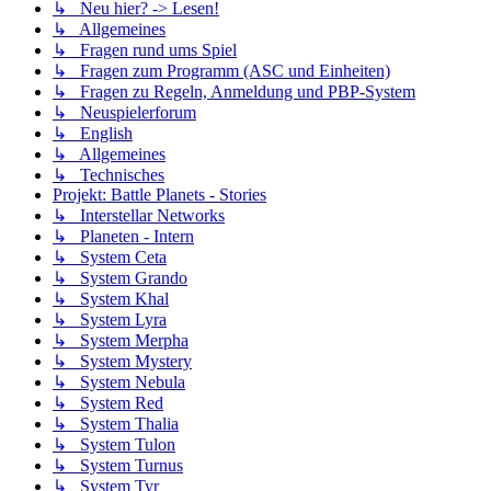
↳ Neu hier? -> Lesen!
↳ Allgemeines
↳ Fragen rund ums Spiel
↳ Fragen zum Programm (ASC und Einheiten)
↳ Fragen zu Regeln, Anmeldung und PBP-System
↳ Neuspielerforum
↳ English
↳ Allgemeines
↳ Technisches
Projekt: Battle Planets - Stories
↳ Interstellar Networks
↳ Planeten - Intern
↳ System Ceta
↳ System Grando
↳ System Khal
↳ System Lyra
↳ System Merpha
↳ System Mystery
↳ System Nebula
↳ System Red
↳ System Thalia
↳ System Tulon
↳ System Turnus
↳ System Tyr