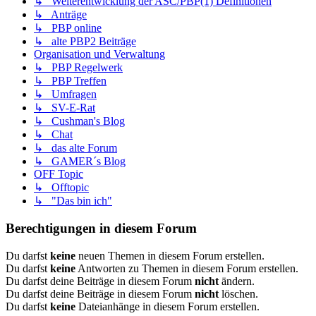
↳ Weiterentwicklung der ASC/PBP(1) Definitionen
↳ Anträge
↳ PBP online
↳ alte PBP2 Beiträge
Organisation und Verwaltung
↳ PBP Regelwerk
↳ PBP Treffen
↳ Umfragen
↳ SV-E-Rat
↳ Cushman's Blog
↳ Chat
↳ das alte Forum
↳ GAMER´s Blog
OFF Topic
↳ Offtopic
↳ "Das bin ich"
Berechtigungen in diesem Forum
Du darfst
keine
neuen Themen in diesem Forum erstellen.
Du darfst
keine
Antworten zu Themen in diesem Forum erstellen.
Du darfst deine Beiträge in diesem Forum
nicht
ändern.
Du darfst deine Beiträge in diesem Forum
nicht
löschen.
Du darfst
keine
Dateianhänge in diesem Forum erstellen.