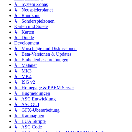
↳ System Zonas
↳ Neuspielerplanet
↳ Randzone
↳ Sonderspielzonen
Karten und Spiele
↳ Karten
↳ Duelle
Development
↳ Vorschläge und Diskussionen
↳ Beta-Versionen & Updates
↳ Einheitenbeschreibungen
↳ Malaner
↳ MK3
↳ MK4
↳ ISG v2
↳ Homepage & PBEM Server
↳ Bugmeldungen
↳ ASC Entwicklung
↳ ASCGUI
↳ GFX-Überarbeitung
↳ Kampagnen
↳ LUA Skripte
↳ ASC Code