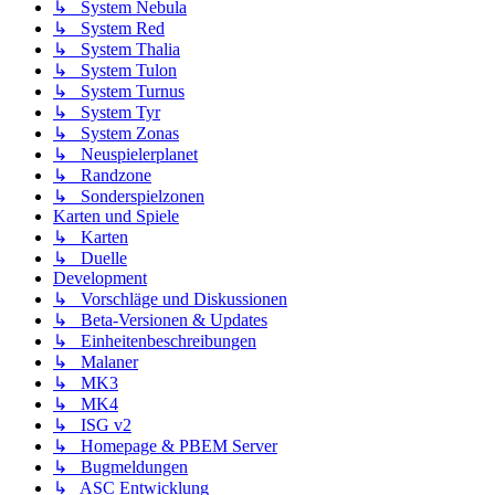
↳ System Nebula
↳ System Red
↳ System Thalia
↳ System Tulon
↳ System Turnus
↳ System Tyr
↳ System Zonas
↳ Neuspielerplanet
↳ Randzone
↳ Sonderspielzonen
Karten und Spiele
↳ Karten
↳ Duelle
Development
↳ Vorschläge und Diskussionen
↳ Beta-Versionen & Updates
↳ Einheitenbeschreibungen
↳ Malaner
↳ MK3
↳ MK4
↳ ISG v2
↳ Homepage & PBEM Server
↳ Bugmeldungen
↳ ASC Entwicklung