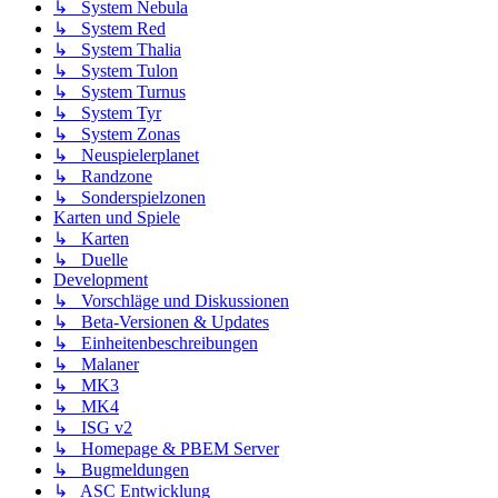
↳ System Nebula
↳ System Red
↳ System Thalia
↳ System Tulon
↳ System Turnus
↳ System Tyr
↳ System Zonas
↳ Neuspielerplanet
↳ Randzone
↳ Sonderspielzonen
Karten und Spiele
↳ Karten
↳ Duelle
Development
↳ Vorschläge und Diskussionen
↳ Beta-Versionen & Updates
↳ Einheitenbeschreibungen
↳ Malaner
↳ MK3
↳ MK4
↳ ISG v2
↳ Homepage & PBEM Server
↳ Bugmeldungen
↳ ASC Entwicklung