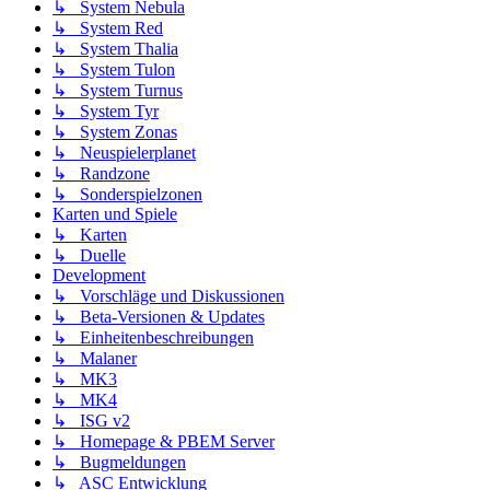
↳ System Nebula
↳ System Red
↳ System Thalia
↳ System Tulon
↳ System Turnus
↳ System Tyr
↳ System Zonas
↳ Neuspielerplanet
↳ Randzone
↳ Sonderspielzonen
Karten und Spiele
↳ Karten
↳ Duelle
Development
↳ Vorschläge und Diskussionen
↳ Beta-Versionen & Updates
↳ Einheitenbeschreibungen
↳ Malaner
↳ MK3
↳ MK4
↳ ISG v2
↳ Homepage & PBEM Server
↳ Bugmeldungen
↳ ASC Entwicklung