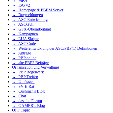
↳ MK4
↳ ISG v2
↳ Homepage & PBEM Server
↳ Bugmeldungen
↳ ASC Entwicklung
↳ ASCGUI
↳ GFX-Überarbeitung
↳ Kampagnen
↳ LUA Skripte
↳ ASC Code
↳ Weiterentwicklung der ASC/PBP(1) Definitionen
↳ Anträge
↳ PBP online
↳ alte PBP2 Beiträge
Organisation und Verwaltung
↳ PBP Regelwerk
↳ PBP Treffen
↳ Umfragen
↳ SV-E-Rat
↳ Cushman's Blog
↳ Chat
↳ das alte Forum
↳ GAMER´s Blog
OFF Topic