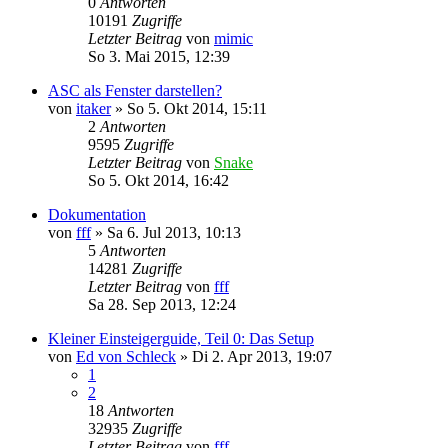
0
Antworten
10191
Zugriffe
Letzter Beitrag
von
mimic
So 3. Mai 2015, 12:39
ASC als Fenster darstellen?
von
itaker
»
So 5. Okt 2014, 15:11
2
Antworten
9595
Zugriffe
Letzter Beitrag
von
Snake
So 5. Okt 2014, 16:42
Dokumentation
von
fff
»
Sa 6. Jul 2013, 10:13
5
Antworten
14281
Zugriffe
Letzter Beitrag
von
fff
Sa 28. Sep 2013, 12:24
Kleiner Einsteigerguide, Teil 0: Das Setup
von
Ed von Schleck
»
Di 2. Apr 2013, 19:07
1
2
18
Antworten
32935
Zugriffe
Letzter Beitrag
von
fff