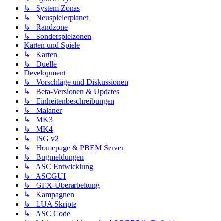
↳ System Zonas
↳ Neuspielerplanet
↳ Randzone
↳ Sonderspielzonen
Karten und Spiele
↳ Karten
↳ Duelle
Development
↳ Vorschläge und Diskussionen
↳ Beta-Versionen & Updates
↳ Einheitenbeschreibungen
↳ Malaner
↳ MK3
↳ MK4
↳ ISG v2
↳ Homepage & PBEM Server
↳ Bugmeldungen
↳ ASC Entwicklung
↳ ASCGUI
↳ GFX-Überarbeitung
↳ Kampagnen
↳ LUA Skripte
↳ ASC Code