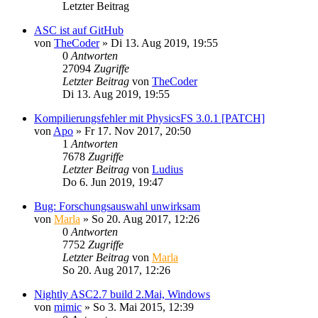
Letzter Beitrag
ASC ist auf GitHub
von
TheCoder
»
Di 13. Aug 2019, 19:55
0
Antworten
27094
Zugriffe
Letzter Beitrag
von
TheCoder
Di 13. Aug 2019, 19:55
Kompilierungsfehler mit PhysicsFS 3.0.1 [PATCH]
von
Apo
»
Fr 17. Nov 2017, 20:50
1
Antworten
7678
Zugriffe
Letzter Beitrag
von
Ludius
Do 6. Jun 2019, 19:47
Bug: Forschungsauswahl unwirksam
von
Marla
»
So 20. Aug 2017, 12:26
0
Antworten
7752
Zugriffe
Letzter Beitrag
von
Marla
So 20. Aug 2017, 12:26
Nightly ASC2.7 build 2.Mai, Windows
von
mimic
»
So 3. Mai 2015, 12:39