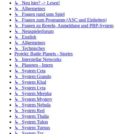
↳ Neu hier? -> Lesen!
↳ Allgemeines
↳ Fragen rund ums Spiel
↳ Fragen zum Programm (ASC und Einheiten)
↳ Fragen zu Regeln, Anmeldung und PBP-System
↳ Neuspielerforum
↳ English
↳ Allgemeines
↳ Technisches
Projekt: Battle Planets - Stories
↳ Interstellar Networks
↳ Planeten - Intern
↳ System Ceta
↳ System Grando
↳ System Khal
↳ System Lyra
↳ System Merpha
↳ System Mystery
↳ System Nebula
↳ System Red
↳ System Thalia
↳ System Tulon
↳ System Turnus
↳ System Tyr