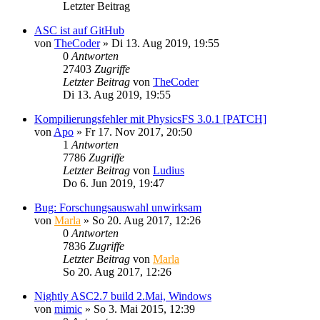
Letzter Beitrag
ASC ist auf GitHub
von
TheCoder
»
Di 13. Aug 2019, 19:55
0
Antworten
27403
Zugriffe
Letzter Beitrag
von
TheCoder
Di 13. Aug 2019, 19:55
Kompilierungsfehler mit PhysicsFS 3.0.1 [PATCH]
von
Apo
»
Fr 17. Nov 2017, 20:50
1
Antworten
7786
Zugriffe
Letzter Beitrag
von
Ludius
Do 6. Jun 2019, 19:47
Bug: Forschungsauswahl unwirksam
von
Marla
»
So 20. Aug 2017, 12:26
0
Antworten
7836
Zugriffe
Letzter Beitrag
von
Marla
So 20. Aug 2017, 12:26
Nightly ASC2.7 build 2.Mai, Windows
von
mimic
»
So 3. Mai 2015, 12:39