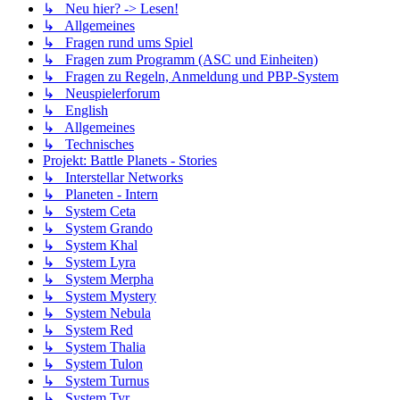
↳ Neu hier? -> Lesen!
↳ Allgemeines
↳ Fragen rund ums Spiel
↳ Fragen zum Programm (ASC und Einheiten)
↳ Fragen zu Regeln, Anmeldung und PBP-System
↳ Neuspielerforum
↳ English
↳ Allgemeines
↳ Technisches
Projekt: Battle Planets - Stories
↳ Interstellar Networks
↳ Planeten - Intern
↳ System Ceta
↳ System Grando
↳ System Khal
↳ System Lyra
↳ System Merpha
↳ System Mystery
↳ System Nebula
↳ System Red
↳ System Thalia
↳ System Tulon
↳ System Turnus
↳ System Tyr