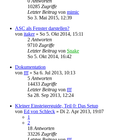
0
Antworten
10285
Zugriffe
Letzter Beitrag
von
mimic
So 3. Mai 2015, 12:39
ASC als Fenster darstellen?
von
itaker
»
So 5. Okt 2014, 15:11
2
Antworten
9710
Zugriffe
Letzter Beitrag
von
Snake
So 5. Okt 2014, 16:42
Dokumentation
von
fff
»
Sa 6. Jul 2013, 10:13
5
Antworten
14433
Zugriffe
Letzter Beitrag
von
fff
Sa 28. Sep 2013, 12:24
Kleiner Einsteigerguide, Teil 0: Das Setup
von
Ed von Schleck
»
Di 2. Apr 2013, 19:07
1
2
18
Antworten
33226
Zugriffe
Letzter Beitrag
von
fff