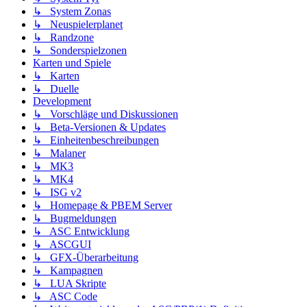
↳ System Zonas
↳ Neuspielerplanet
↳ Randzone
↳ Sonderspielzonen
Karten und Spiele
↳ Karten
↳ Duelle
Development
↳ Vorschläge und Diskussionen
↳ Beta-Versionen & Updates
↳ Einheitenbeschreibungen
↳ Malaner
↳ MK3
↳ MK4
↳ ISG v2
↳ Homepage & PBEM Server
↳ Bugmeldungen
↳ ASC Entwicklung
↳ ASCGUI
↳ GFX-Überarbeitung
↳ Kampagnen
↳ LUA Skripte
↳ ASC Code