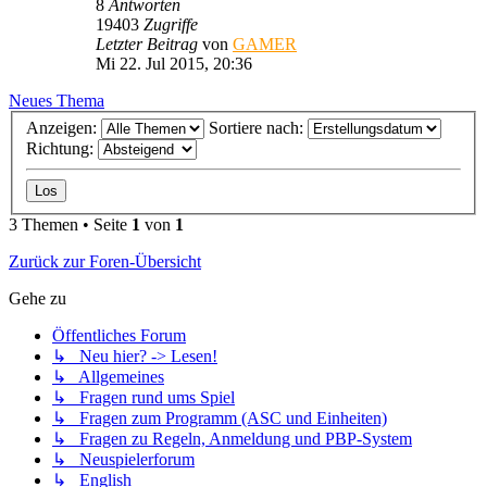
8
Antworten
19403
Zugriffe
Letzter Beitrag
von
GAMER
Mi 22. Jul 2015, 20:36
Neues Thema
Anzeigen:
Sortiere nach:
Richtung:
3 Themen • Seite
1
von
1
Zurück zur Foren-Übersicht
Gehe zu
Öffentliches Forum
↳ Neu hier? -> Lesen!
↳ Allgemeines
↳ Fragen rund ums Spiel
↳ Fragen zum Programm (ASC und Einheiten)
↳ Fragen zu Regeln, Anmeldung und PBP-System
↳ Neuspielerforum
↳ English