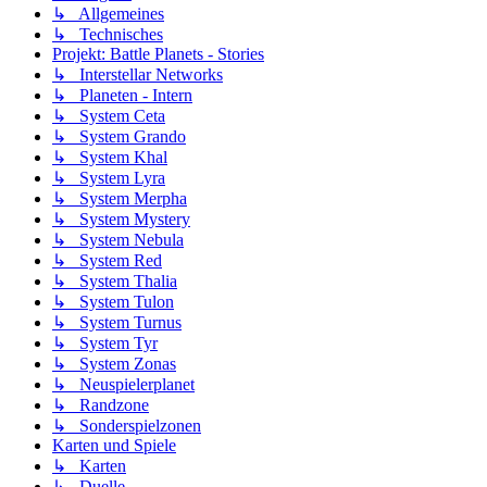
↳ Allgemeines
↳ Technisches
Projekt: Battle Planets - Stories
↳ Interstellar Networks
↳ Planeten - Intern
↳ System Ceta
↳ System Grando
↳ System Khal
↳ System Lyra
↳ System Merpha
↳ System Mystery
↳ System Nebula
↳ System Red
↳ System Thalia
↳ System Tulon
↳ System Turnus
↳ System Tyr
↳ System Zonas
↳ Neuspielerplanet
↳ Randzone
↳ Sonderspielzonen
Karten und Spiele
↳ Karten
↳ Duelle