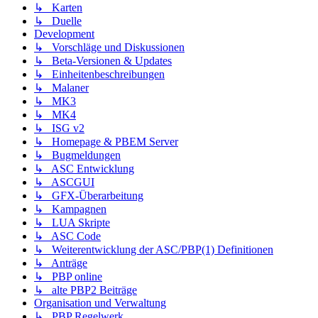
↳ Karten
↳ Duelle
Development
↳ Vorschläge und Diskussionen
↳ Beta-Versionen & Updates
↳ Einheitenbeschreibungen
↳ Malaner
↳ MK3
↳ MK4
↳ ISG v2
↳ Homepage & PBEM Server
↳ Bugmeldungen
↳ ASC Entwicklung
↳ ASCGUI
↳ GFX-Überarbeitung
↳ Kampagnen
↳ LUA Skripte
↳ ASC Code
↳ Weiterentwicklung der ASC/PBP(1) Definitionen
↳ Anträge
↳ PBP online
↳ alte PBP2 Beiträge
Organisation und Verwaltung
↳ PBP Regelwerk