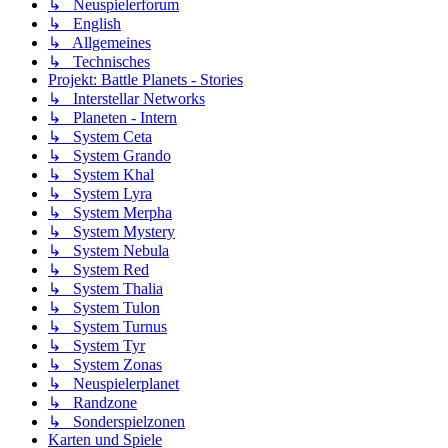
↳ Neuspielerforum
↳ English
↳ Allgemeines
↳ Technisches
Projekt: Battle Planets - Stories
↳ Interstellar Networks
↳ Planeten - Intern
↳ System Ceta
↳ System Grando
↳ System Khal
↳ System Lyra
↳ System Merpha
↳ System Mystery
↳ System Nebula
↳ System Red
↳ System Thalia
↳ System Tulon
↳ System Turnus
↳ System Tyr
↳ System Zonas
↳ Neuspielerplanet
↳ Randzone
↳ Sonderspielzonen
Karten und Spiele