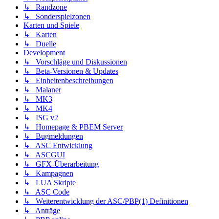
↳ Randzone
↳ Sonderspielzonen
Karten und Spiele
↳ Karten
↳ Duelle
Development
↳ Vorschläge und Diskussionen
↳ Beta-Versionen & Updates
↳ Einheitenbeschreibungen
↳ Malaner
↳ MK3
↳ MK4
↳ ISG v2
↳ Homepage & PBEM Server
↳ Bugmeldungen
↳ ASC Entwicklung
↳ ASCGUI
↳ GFX-Überarbeitung
↳ Kampagnen
↳ LUA Skripte
↳ ASC Code
↳ Weiterentwicklung der ASC/PBP(1) Definitionen
↳ Anträge