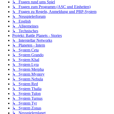
↳ Fragen rund ums Spiel
↳ Fragen zum Programm (ASC und Einheiten)
↳ Fragen zu Regeln, Anmeldung und PBP-System
↳ Neuspielerforum
↳ English
↳ Allgemeines
↳ Technisches
Projekt: Battle Planets - Stories
↳ Interstellar Networks
↳ Planeten - Intern
↳ System Ceta
↳ System Grando
↳ System Khal
↳ System Lyra
↳ System Merpha
↳ System Mystery
↳ System Nebula
↳ System Red
↳ System Thalia
↳ System Tulon
↳ System Turnus
↳ System Tyr
↳ System Zonas
↳ Neuspielerplanet