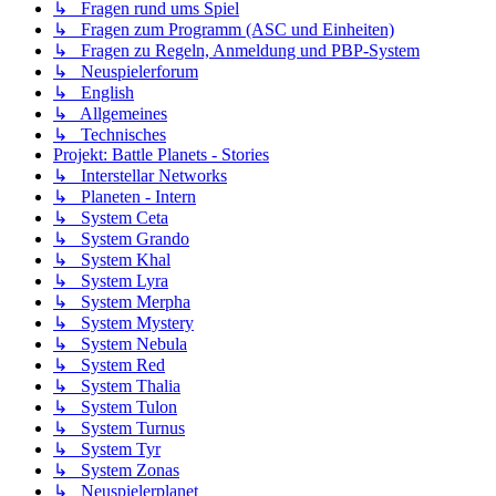
↳ Fragen rund ums Spiel
↳ Fragen zum Programm (ASC und Einheiten)
↳ Fragen zu Regeln, Anmeldung und PBP-System
↳ Neuspielerforum
↳ English
↳ Allgemeines
↳ Technisches
Projekt: Battle Planets - Stories
↳ Interstellar Networks
↳ Planeten - Intern
↳ System Ceta
↳ System Grando
↳ System Khal
↳ System Lyra
↳ System Merpha
↳ System Mystery
↳ System Nebula
↳ System Red
↳ System Thalia
↳ System Tulon
↳ System Turnus
↳ System Tyr
↳ System Zonas
↳ Neuspielerplanet