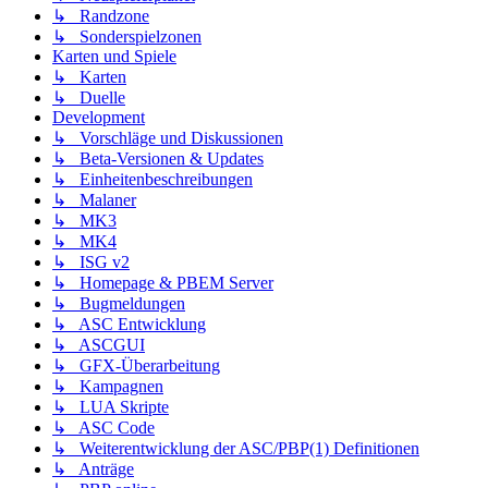
↳ Randzone
↳ Sonderspielzonen
Karten und Spiele
↳ Karten
↳ Duelle
Development
↳ Vorschläge und Diskussionen
↳ Beta-Versionen & Updates
↳ Einheitenbeschreibungen
↳ Malaner
↳ MK3
↳ MK4
↳ ISG v2
↳ Homepage & PBEM Server
↳ Bugmeldungen
↳ ASC Entwicklung
↳ ASCGUI
↳ GFX-Überarbeitung
↳ Kampagnen
↳ LUA Skripte
↳ ASC Code
↳ Weiterentwicklung der ASC/PBP(1) Definitionen
↳ Anträge