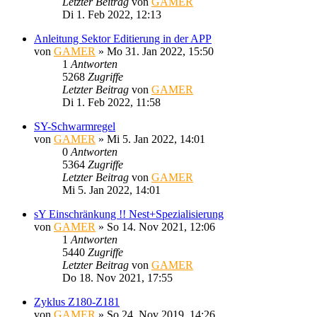
Letzter Beitrag
von
GAMER
Di 1. Feb 2022, 12:13
Anleitung Sektor Editierung in der APP
von
GAMER
»
Mo 31. Jan 2022, 15:50
1
Antworten
5268
Zugriffe
Letzter Beitrag
von
GAMER
Di 1. Feb 2022, 11:58
SY-Schwarmregel
von
GAMER
»
Mi 5. Jan 2022, 14:01
0
Antworten
5364
Zugriffe
Letzter Beitrag
von
GAMER
Mi 5. Jan 2022, 14:01
sY Einschränkung !! Nest+Spezialisierung
von
GAMER
»
So 14. Nov 2021, 12:06
1
Antworten
5440
Zugriffe
Letzter Beitrag
von
GAMER
Do 18. Nov 2021, 17:55
Zyklus Z180-Z181
von
GAMER
»
So 24. Nov 2019, 14:26