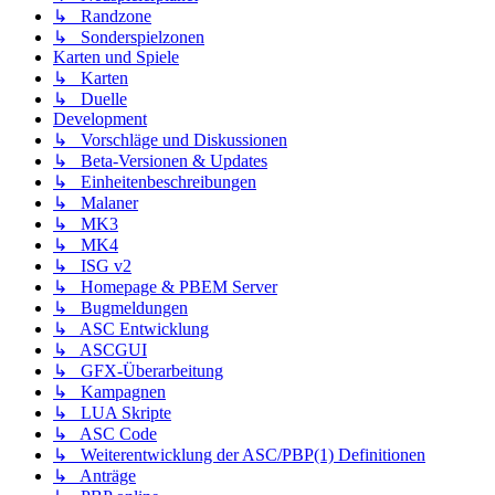
↳ Randzone
↳ Sonderspielzonen
Karten und Spiele
↳ Karten
↳ Duelle
Development
↳ Vorschläge und Diskussionen
↳ Beta-Versionen & Updates
↳ Einheitenbeschreibungen
↳ Malaner
↳ MK3
↳ MK4
↳ ISG v2
↳ Homepage & PBEM Server
↳ Bugmeldungen
↳ ASC Entwicklung
↳ ASCGUI
↳ GFX-Überarbeitung
↳ Kampagnen
↳ LUA Skripte
↳ ASC Code
↳ Weiterentwicklung der ASC/PBP(1) Definitionen
↳ Anträge