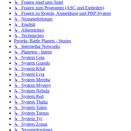
↳ Fragen rund ums Spiel
↳ Fragen zum Programm (ASC und Einheiten)
↳ Fragen zu Regeln, Anmeldung und PBP-System
↳ Neuspielerforum
↳ English
↳ Allgemeines
↳ Technisches
Projekt: Battle Planets - Stories
↳ Interstellar Networks
↳ Planeten - Intern
↳ System Ceta
↳ System Grando
↳ System Khal
↳ System Lyra
↳ System Merpha
↳ System Mystery
↳ System Nebula
↳ System Red
↳ System Thalia
↳ System Tulon
↳ System Turnus
↳ System Tyr
↳ System Zonas
↳ Neuspielerplanet