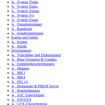
↳ System Thalia
↳ System Tulon
↳ System Turnus
↳ System Tyr
↳ System Zonas
↳ Neuspielerplanet
↳ Randzone
↳ Sonderspielzonen
Karten und Spiele
↳ Karten
↳ Duelle
Development
↳ Vorschläge und Diskussionen
↳ Beta-Versionen & Updates
↳ Einheitenbeschreibungen
↳ Malaner
↳ MK3
↳ MK4
↳ ISG v2
↳ Homepage & PBEM Server
↳ Bugmeldungen
↳ ASC Entwicklung
↳ ASCGUI
↳ GFX-Überarbeitung