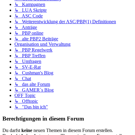
↳ Kampagnen
↳ LUA Skripte
↳ ASC Code
↳ Weiterentwicklung der ASC/PBP(1) Definitionen
↳ Anträge
↳ PBP online
↳ alte PBP2 Beiträge
Organisation und Verwaltung
↳ PBP Regelwerk
↳ PBP Treffen
↳ Umfragen
↳ SV-E-Rat
↳ Cushman's Blog
↳ Chat
↳ das alte Forum
↳ GAMER´s Blog
OFF Topic
↳ Offtopic
↳ "Das bin ich"
Berechtigungen in diesem Forum
Du darfst
keine
neuen Themen in diesem Forum erstellen.