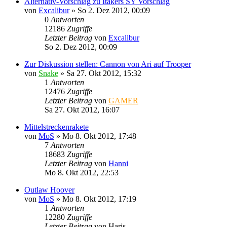
Alternativ-Vorschlag zu Itakers SY Vorschlag
von
Excalibur
»
So 2. Dez 2012, 00:09
0
Antworten
12186
Zugriffe
Letzter Beitrag
von
Excalibur
So 2. Dez 2012, 00:09
Zur Diskussion stellen: Cannon von Ari auf Trooper
von
Snake
»
Sa 27. Okt 2012, 15:32
1
Antworten
12476
Zugriffe
Letzter Beitrag
von
GAMER
Sa 27. Okt 2012, 16:07
Mittelstreckenrakete
von
MoS
»
Mo 8. Okt 2012, 17:48
7
Antworten
18683
Zugriffe
Letzter Beitrag
von
Hanni
Mo 8. Okt 2012, 22:53
Outlaw Hoover
von
MoS
»
Mo 8. Okt 2012, 17:19
1
Antworten
12280
Zugriffe
Letzter Beitrag
von
Haris