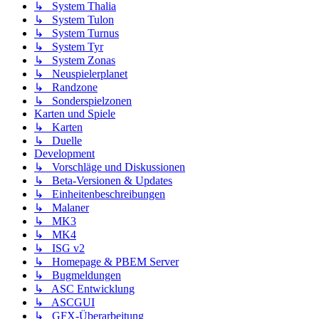
↳ System Thalia
↳ System Tulon
↳ System Turnus
↳ System Tyr
↳ System Zonas
↳ Neuspielerplanet
↳ Randzone
↳ Sonderspielzonen
Karten und Spiele
↳ Karten
↳ Duelle
Development
↳ Vorschläge und Diskussionen
↳ Beta-Versionen & Updates
↳ Einheitenbeschreibungen
↳ Malaner
↳ MK3
↳ MK4
↳ ISG v2
↳ Homepage & PBEM Server
↳ Bugmeldungen
↳ ASC Entwicklung
↳ ASCGUI
↳ GFX-Überarbeitung