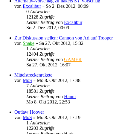
Alternativ-Vorschlag zu Itakers SY Vorschlag
von
Excalibur
»
So 2. Dez 2012, 00:09
0
Antworten
12128
Zugriffe
Letzter Beitrag
von
Excalibur
So 2. Dez 2012, 00:09
Zur Diskussion stellen: Cannon von Ari auf Trooper
von
Snake
»
Sa 27. Okt 2012, 15:32
1
Antworten
12404
Zugriffe
Letzter Beitrag
von
GAMER
Sa 27. Okt 2012, 16:07
Mittelstreckenrakete
von
MoS
»
Mo 8. Okt 2012, 17:48
7
Antworten
18581
Zugriffe
Letzter Beitrag
von
Hanni
Mo 8. Okt 2012, 22:53
Outlaw Hoover
von
MoS
»
Mo 8. Okt 2012, 17:19
1
Antworten
12203
Zugriffe
Letzter Beitrag
von
Haris