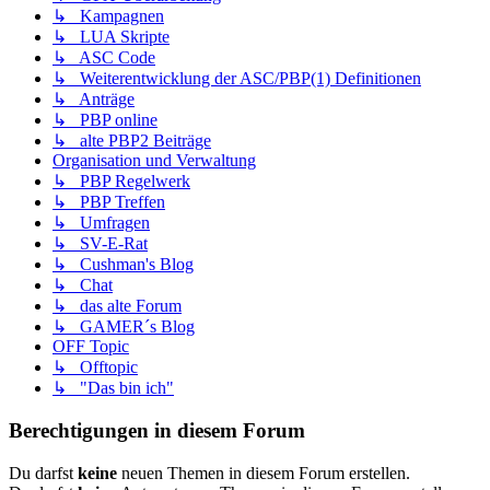
↳ Kampagnen
↳ LUA Skripte
↳ ASC Code
↳ Weiterentwicklung der ASC/PBP(1) Definitionen
↳ Anträge
↳ PBP online
↳ alte PBP2 Beiträge
Organisation und Verwaltung
↳ PBP Regelwerk
↳ PBP Treffen
↳ Umfragen
↳ SV-E-Rat
↳ Cushman's Blog
↳ Chat
↳ das alte Forum
↳ GAMER´s Blog
OFF Topic
↳ Offtopic
↳ "Das bin ich"
Berechtigungen in diesem Forum
Du darfst
keine
neuen Themen in diesem Forum erstellen.