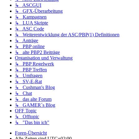
↳ ASCGUI
↳ GFX-Überarbeitung
↳ Kampagnen
↳ LUA Skripte
↳ ASC Code
↳ Weiterentwicklung der ASC/PBP(1) Definitionen
↳ Anträge
↳ PBP online
↳ alte PBP2 Beiträge
Organisation und Verwaltung
↳ PBP Regelwerk
↳ PBP Treffen
↳ Umfragen
↳ SV-E-Rat
↳ Cushman's Blog
↳ Chat
↳ das alte Forum
↳ GAMER´s Blog
OFF Topic
↳ Offtopic
↳ "Das bin ich"
Foren-Übersicht
Alle Zeiten sind
UTC+02:00