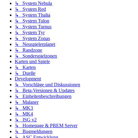
↳ System Nebula
↳ System Red
↳ System Thalia
↳ System Tulon
↳ System Turnus
↳ System Tyr
↳ System Zonas
↳ Neuspielerplanet
↳ Randzone
↳ Sonderspielzonen
Karten und Spiele
↳ Karten
↳ Duelle
Development
↳ Vorschläge und Diskussionen
↳ Beta-Versionen & Updates
↳ Einheitenbeschreibungen
↳ Malaner
↳ MK3
↳ MK4
↳ ISG v2
↳ Homepage & PBEM Server
↳ Bugmeldungen
↳ ASC Entwicklung