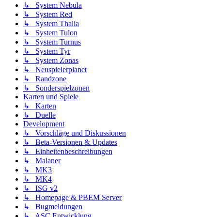
↳ System Nebula
↳ System Red
↳ System Thalia
↳ System Tulon
↳ System Turnus
↳ System Tyr
↳ System Zonas
↳ Neuspielerplanet
↳ Randzone
↳ Sonderspielzonen
Karten und Spiele
↳ Karten
↳ Duelle
Development
↳ Vorschläge und Diskussionen
↳ Beta-Versionen & Updates
↳ Einheitenbeschreibungen
↳ Malaner
↳ MK3
↳ MK4
↳ ISG v2
↳ Homepage & PBEM Server
↳ Bugmeldungen
↳ ASC Entwicklung