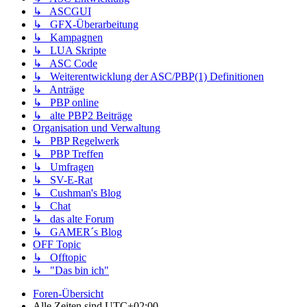
↳ ASCGUI
↳ GFX-Überarbeitung
↳ Kampagnen
↳ LUA Skripte
↳ ASC Code
↳ Weiterentwicklung der ASC/PBP(1) Definitionen
↳ Anträge
↳ PBP online
↳ alte PBP2 Beiträge
Organisation und Verwaltung
↳ PBP Regelwerk
↳ PBP Treffen
↳ Umfragen
↳ SV-E-Rat
↳ Cushman's Blog
↳ Chat
↳ das alte Forum
↳ GAMER´s Blog
OFF Topic
↳ Offtopic
↳ "Das bin ich"
Foren-Übersicht
Alle Zeiten sind
UTC+02:00