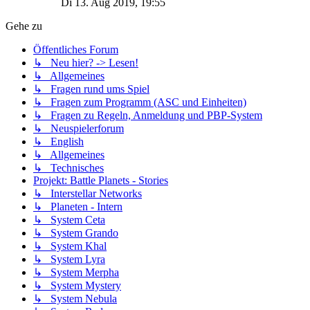
Di 13. Aug 2019, 19:55
Gehe zu
Öffentliches Forum
↳ Neu hier? -> Lesen!
↳ Allgemeines
↳ Fragen rund ums Spiel
↳ Fragen zum Programm (ASC und Einheiten)
↳ Fragen zu Regeln, Anmeldung und PBP-System
↳ Neuspielerforum
↳ English
↳ Allgemeines
↳ Technisches
Projekt: Battle Planets - Stories
↳ Interstellar Networks
↳ Planeten - Intern
↳ System Ceta
↳ System Grando
↳ System Khal
↳ System Lyra
↳ System Merpha
↳ System Mystery
↳ System Nebula