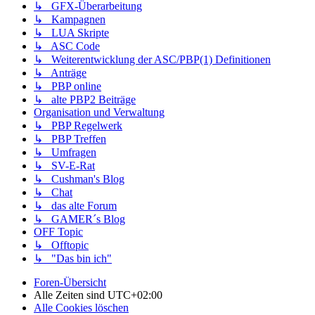
↳ GFX-Überarbeitung
↳ Kampagnen
↳ LUA Skripte
↳ ASC Code
↳ Weiterentwicklung der ASC/PBP(1) Definitionen
↳ Anträge
↳ PBP online
↳ alte PBP2 Beiträge
Organisation und Verwaltung
↳ PBP Regelwerk
↳ PBP Treffen
↳ Umfragen
↳ SV-E-Rat
↳ Cushman's Blog
↳ Chat
↳ das alte Forum
↳ GAMER´s Blog
OFF Topic
↳ Offtopic
↳ "Das bin ich"
Foren-Übersicht
Alle Zeiten sind
UTC+02:00
Alle Cookies löschen