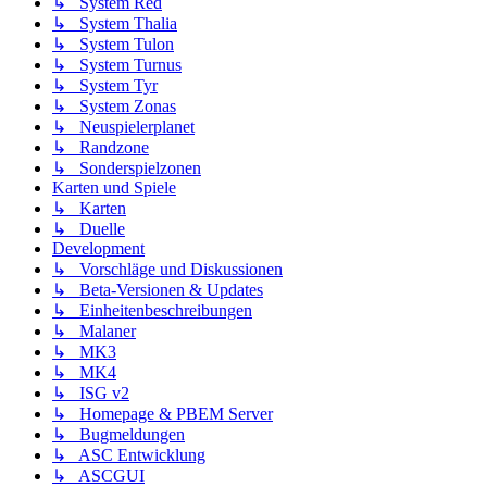
↳ System Red
↳ System Thalia
↳ System Tulon
↳ System Turnus
↳ System Tyr
↳ System Zonas
↳ Neuspielerplanet
↳ Randzone
↳ Sonderspielzonen
Karten und Spiele
↳ Karten
↳ Duelle
Development
↳ Vorschläge und Diskussionen
↳ Beta-Versionen & Updates
↳ Einheitenbeschreibungen
↳ Malaner
↳ MK3
↳ MK4
↳ ISG v2
↳ Homepage & PBEM Server
↳ Bugmeldungen
↳ ASC Entwicklung
↳ ASCGUI