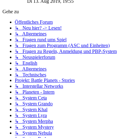
Di 13. Aug 2019, 19:55
Gehe zu
Öffentliches Forum
↳ Neu hier? -> Lesen!
↳ Allgemeines
↳ Fragen rund ums Spiel
↳ Fragen zum Programm (ASC und Einheiten)
↳ Fragen zu Regeln, Anmeldung und PBP-System
↳ Neuspielerforum
↳ English
↳ Allgemeines
↳ Technisches
Projekt: Battle Planets - Stories
↳ Interstellar Networks
↳ Planeten - Intern
↳ System Ceta
↳ System Grando
↳ System Khal
↳ System Lyra
↳ System Merpha
↳ System Mystery
↳ System Nebula