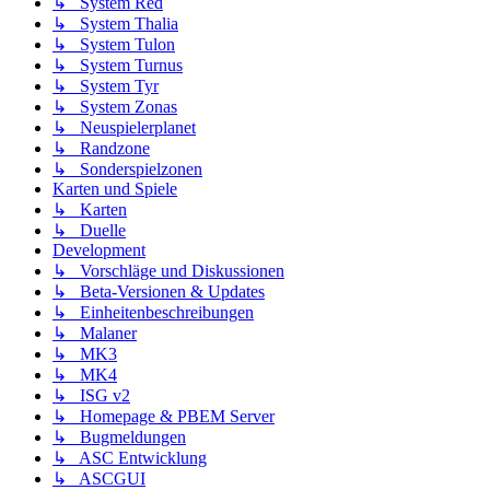
↳ System Red
↳ System Thalia
↳ System Tulon
↳ System Turnus
↳ System Tyr
↳ System Zonas
↳ Neuspielerplanet
↳ Randzone
↳ Sonderspielzonen
Karten und Spiele
↳ Karten
↳ Duelle
Development
↳ Vorschläge und Diskussionen
↳ Beta-Versionen & Updates
↳ Einheitenbeschreibungen
↳ Malaner
↳ MK3
↳ MK4
↳ ISG v2
↳ Homepage & PBEM Server
↳ Bugmeldungen
↳ ASC Entwicklung
↳ ASCGUI