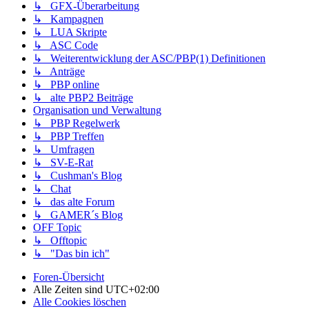
↳ GFX-Überarbeitung
↳ Kampagnen
↳ LUA Skripte
↳ ASC Code
↳ Weiterentwicklung der ASC/PBP(1) Definitionen
↳ Anträge
↳ PBP online
↳ alte PBP2 Beiträge
Organisation und Verwaltung
↳ PBP Regelwerk
↳ PBP Treffen
↳ Umfragen
↳ SV-E-Rat
↳ Cushman's Blog
↳ Chat
↳ das alte Forum
↳ GAMER´s Blog
OFF Topic
↳ Offtopic
↳ "Das bin ich"
Foren-Übersicht
Alle Zeiten sind
UTC+02:00
Alle Cookies löschen