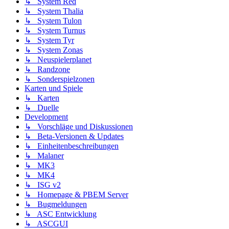
↳ System Red
↳ System Thalia
↳ System Tulon
↳ System Turnus
↳ System Tyr
↳ System Zonas
↳ Neuspielerplanet
↳ Randzone
↳ Sonderspielzonen
Karten und Spiele
↳ Karten
↳ Duelle
Development
↳ Vorschläge und Diskussionen
↳ Beta-Versionen & Updates
↳ Einheitenbeschreibungen
↳ Malaner
↳ MK3
↳ MK4
↳ ISG v2
↳ Homepage & PBEM Server
↳ Bugmeldungen
↳ ASC Entwicklung
↳ ASCGUI