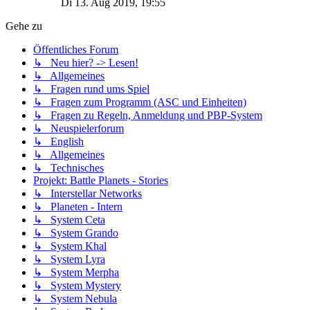
Di 13. Aug 2019, 19:55
Gehe zu
Öffentliches Forum
↳ Neu hier? -> Lesen!
↳ Allgemeines
↳ Fragen rund ums Spiel
↳ Fragen zum Programm (ASC und Einheiten)
↳ Fragen zu Regeln, Anmeldung und PBP-System
↳ Neuspielerforum
↳ English
↳ Allgemeines
↳ Technisches
Projekt: Battle Planets - Stories
↳ Interstellar Networks
↳ Planeten - Intern
↳ System Ceta
↳ System Grando
↳ System Khal
↳ System Lyra
↳ System Merpha
↳ System Mystery
↳ System Nebula