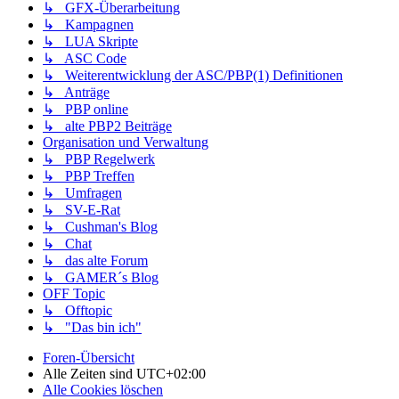
↳ GFX-Überarbeitung
↳ Kampagnen
↳ LUA Skripte
↳ ASC Code
↳ Weiterentwicklung der ASC/PBP(1) Definitionen
↳ Anträge
↳ PBP online
↳ alte PBP2 Beiträge
Organisation und Verwaltung
↳ PBP Regelwerk
↳ PBP Treffen
↳ Umfragen
↳ SV-E-Rat
↳ Cushman's Blog
↳ Chat
↳ das alte Forum
↳ GAMER´s Blog
OFF Topic
↳ Offtopic
↳ "Das bin ich"
Foren-Übersicht
Alle Zeiten sind
UTC+02:00
Alle Cookies löschen