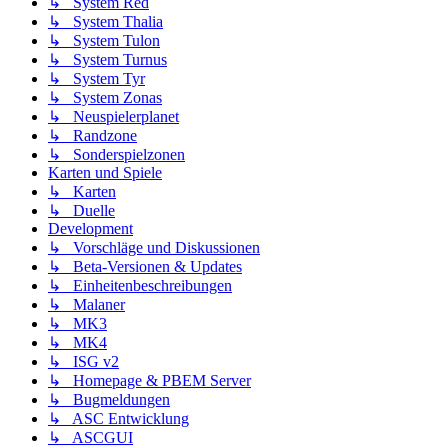
↳ System Red
↳ System Thalia
↳ System Tulon
↳ System Turnus
↳ System Tyr
↳ System Zonas
↳ Neuspielerplanet
↳ Randzone
↳ Sonderspielzonen
Karten und Spiele
↳ Karten
↳ Duelle
Development
↳ Vorschläge und Diskussionen
↳ Beta-Versionen & Updates
↳ Einheitenbeschreibungen
↳ Malaner
↳ MK3
↳ MK4
↳ ISG v2
↳ Homepage & PBEM Server
↳ Bugmeldungen
↳ ASC Entwicklung
↳ ASCGUI