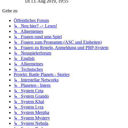
Di 13. Aug 2019, 19:55
Gehe zu
Öffentliches Forum
↳ Neu hier? -> Lesen!
↳ Allgemeines
↳ Fragen rund ums Spiel
↳ Fragen zum Programm (ASC und Einheiten)
↳ Fragen zu Regeln, Anmeldung und PBP-System
↳ Neuspielerforum
↳ English
↳ Allgemeines
↳ Technisches
Projekt: Battle Planets - Stories
↳ Interstellar Networks
↳ Planeten - Intern
↳ System Ceta
↳ System Grando
↳ System Khal
↳ System Lyra
↳ System Merpha
↳ System Mystery
↳ System Nebula