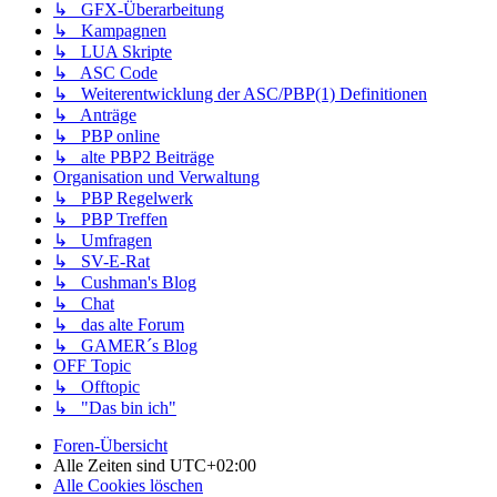
↳ GFX-Überarbeitung
↳ Kampagnen
↳ LUA Skripte
↳ ASC Code
↳ Weiterentwicklung der ASC/PBP(1) Definitionen
↳ Anträge
↳ PBP online
↳ alte PBP2 Beiträge
Organisation und Verwaltung
↳ PBP Regelwerk
↳ PBP Treffen
↳ Umfragen
↳ SV-E-Rat
↳ Cushman's Blog
↳ Chat
↳ das alte Forum
↳ GAMER´s Blog
OFF Topic
↳ Offtopic
↳ "Das bin ich"
Foren-Übersicht
Alle Zeiten sind
UTC+02:00
Alle Cookies löschen