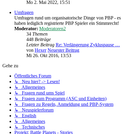
Mo 2. Mai 2022, 15:51
Umfragen
Umfragen rund um organisatorische Dinge von PBP - es
haben lediglich registrierte PBP Spieler ein Stimmrecht!
Moderator:
Moderatoren2
34
Themen
448
Beiträge
Letzter Beitrag
Re: Verlängerung Zykluspause …
von
Hexer
Neuester Beitrag
Mi 26. Okt 2016, 13:53
Gehe zu
Öffentliches Forum
↳ Neu hier? -> Lesen!
↳ Allgemeines
↳ Fragen rund ums Spiel
↳ Fragen zum Programm (ASC und Einheiten)
↳ Fragen zu Regeln, Anmeldung und PBP-System
↳ Neuspielerforum
↳ English
↳ Allgemeines
↳ Technisches
Projekt: Battle Planets - Stories