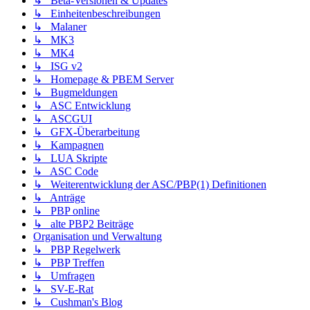
↳ Beta-Versionen & Updates
↳ Einheitenbeschreibungen
↳ Malaner
↳ MK3
↳ MK4
↳ ISG v2
↳ Homepage & PBEM Server
↳ Bugmeldungen
↳ ASC Entwicklung
↳ ASCGUI
↳ GFX-Überarbeitung
↳ Kampagnen
↳ LUA Skripte
↳ ASC Code
↳ Weiterentwicklung der ASC/PBP(1) Definitionen
↳ Anträge
↳ PBP online
↳ alte PBP2 Beiträge
Organisation und Verwaltung
↳ PBP Regelwerk
↳ PBP Treffen
↳ Umfragen
↳ SV-E-Rat
↳ Cushman's Blog