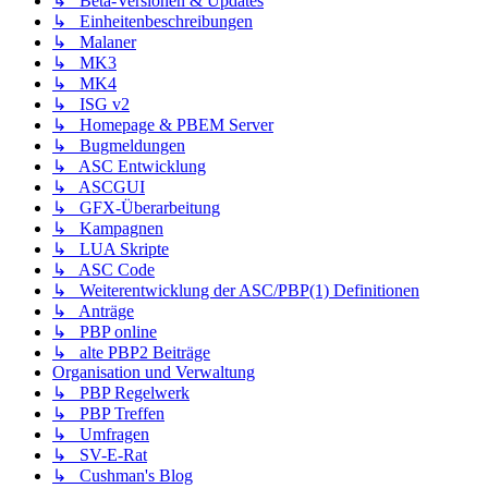
↳ Beta-Versionen & Updates
↳ Einheitenbeschreibungen
↳ Malaner
↳ MK3
↳ MK4
↳ ISG v2
↳ Homepage & PBEM Server
↳ Bugmeldungen
↳ ASC Entwicklung
↳ ASCGUI
↳ GFX-Überarbeitung
↳ Kampagnen
↳ LUA Skripte
↳ ASC Code
↳ Weiterentwicklung der ASC/PBP(1) Definitionen
↳ Anträge
↳ PBP online
↳ alte PBP2 Beiträge
Organisation und Verwaltung
↳ PBP Regelwerk
↳ PBP Treffen
↳ Umfragen
↳ SV-E-Rat
↳ Cushman's Blog