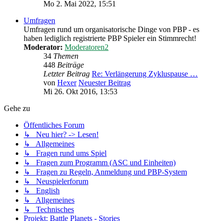
Mo 2. Mai 2022, 15:51
Umfragen
Umfragen rund um organisatorische Dinge von PBP - es
haben lediglich registrierte PBP Spieler ein Stimmrecht!
Moderator:
Moderatoren2
34
Themen
448
Beiträge
Letzter Beitrag
Re: Verlängerung Zykluspause …
von
Hexer
Neuester Beitrag
Mi 26. Okt 2016, 13:53
Gehe zu
Öffentliches Forum
↳ Neu hier? -> Lesen!
↳ Allgemeines
↳ Fragen rund ums Spiel
↳ Fragen zum Programm (ASC und Einheiten)
↳ Fragen zu Regeln, Anmeldung und PBP-System
↳ Neuspielerforum
↳ English
↳ Allgemeines
↳ Technisches
Projekt: Battle Planets - Stories