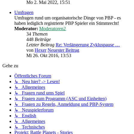
Mo 2. Mai 2022, 15:51
Umfragen
Umfragen rund um organisatorische Dinge von PBP - es
haben lediglich registrierte PBP Spieler ein Stimmrecht!
Moderator:
Moderatoren2
34
Themen
448
Beiträge
Letzter Beitrag
Re: Verlängerung Zykluspause …
von
Hexer
Neuester Beitrag
Mi 26. Okt 2016, 13:53
Gehe zu
Öffentliches Forum
↳ Neu hier? -> Lesen!
↳ Allgemeines
↳ Fragen rund ums Spiel
↳ Fragen zum Programm (ASC und Einheiten)
↳ Fragen zu Regeln, Anmeldung und PBP-System
↳ Neuspielerforum
↳ English
↳ Allgemeines
↳ Technisches
Projekt: Battle Planets - Stories