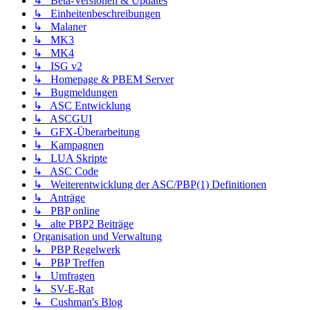
↳ Beta-Versionen & Updates
↳ Einheitenbeschreibungen
↳ Malaner
↳ MK3
↳ MK4
↳ ISG v2
↳ Homepage & PBEM Server
↳ Bugmeldungen
↳ ASC Entwicklung
↳ ASCGUI
↳ GFX-Überarbeitung
↳ Kampagnen
↳ LUA Skripte
↳ ASC Code
↳ Weiterentwicklung der ASC/PBP(1) Definitionen
↳ Anträge
↳ PBP online
↳ alte PBP2 Beiträge
Organisation und Verwaltung
↳ PBP Regelwerk
↳ PBP Treffen
↳ Umfragen
↳ SV-E-Rat
↳ Cushman's Blog