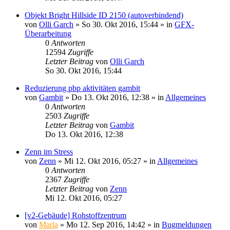
Objekt Bright Hillside ID 2150 (autoverbindend)
von
Olli Garch
»
So 30. Okt 2016, 15:44
» in
GFX-
Überarbeitung
0
Antworten
12594
Zugriffe
Letzter Beitrag
von
Olli Garch
So 30. Okt 2016, 15:44
Reduzierung pbp aktivitäten gambit
von
Gambit
»
Do 13. Okt 2016, 12:38
» in
Allgemeines
0
Antworten
2503
Zugriffe
Letzter Beitrag
von
Gambit
Do 13. Okt 2016, 12:38
Zenn im Stress
von
Zenn
»
Mi 12. Okt 2016, 05:27
» in
Allgemeines
0
Antworten
2367
Zugriffe
Letzter Beitrag
von
Zenn
Mi 12. Okt 2016, 05:27
[v2-Gebäude] Rohstoffzentrum
von
Marla
»
Mo 12. Sep 2016, 14:42
» in
Bugmeldungen