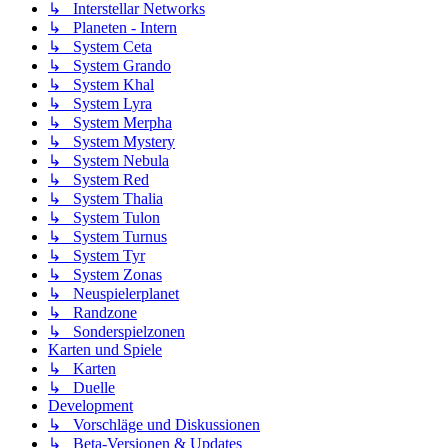
↳ Interstellar Networks
↳ Planeten - Intern
↳ System Ceta
↳ System Grando
↳ System Khal
↳ System Lyra
↳ System Merpha
↳ System Mystery
↳ System Nebula
↳ System Red
↳ System Thalia
↳ System Tulon
↳ System Turnus
↳ System Tyr
↳ System Zonas
↳ Neuspielerplanet
↳ Randzone
↳ Sonderspielzonen
Karten und Spiele
↳ Karten
↳ Duelle
Development
↳ Vorschläge und Diskussionen
↳ Beta-Versionen & Updates