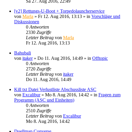
Sa 27. Aug 2016, 22:49
[v2] Rettungs-U-Boot + Torpedolauncherservice
von
Marla
»
Fr 12. Aug 2016, 13:13
» in
Vorschläge und
Diskussionen
0
Antworten
2330
Zugriffe
Letzter Beitrag
von
Marla
Fr 12. Aug 2016, 13:13
Bahubali
von
itaker
»
Do 11. Aug 2016, 14:49
» in
Offtopic
0
Antworten
2720
Zugriffe
Letzter Beitrag
von
itaker
Do 11. Aug 2016, 14:49
Kill txt Datei Verlustliste Abschussliste ASC
von
Excalibur
»
Mo 8. Aug 2016, 14:42
» in
Fragen zum
Programm (ASC und Einheiten)
0
Antworten
2510
Zugriffe
Letzter Beitrag
von
Excalibur
Mo 8. Aug 2016, 14:42
Duellmap Converse