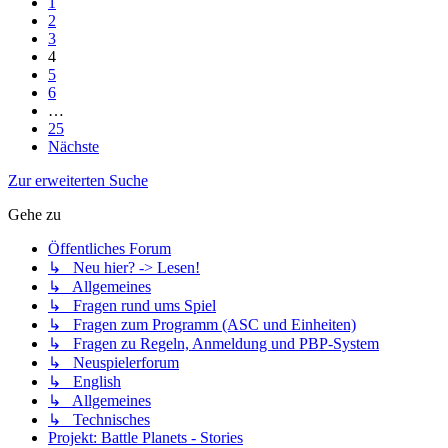
1
2
3
4
5
6
…
25
Nächste
Zur erweiterten Suche
Gehe zu
Öffentliches Forum
↳ Neu hier? -> Lesen!
↳ Allgemeines
↳ Fragen rund ums Spiel
↳ Fragen zum Programm (ASC und Einheiten)
↳ Fragen zu Regeln, Anmeldung und PBP-System
↳ Neuspielerforum
↳ English
↳ Allgemeines
↳ Technisches
Projekt: Battle Planets - Stories