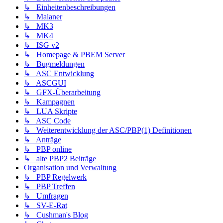
↳ Einheitenbeschreibungen
↳ Malaner
↳ MK3
↳ MK4
↳ ISG v2
↳ Homepage & PBEM Server
↳ Bugmeldungen
↳ ASC Entwicklung
↳ ASCGUI
↳ GFX-Überarbeitung
↳ Kampagnen
↳ LUA Skripte
↳ ASC Code
↳ Weiterentwicklung der ASC/PBP(1) Definitionen
↳ Anträge
↳ PBP online
↳ alte PBP2 Beiträge
Organisation und Verwaltung
↳ PBP Regelwerk
↳ PBP Treffen
↳ Umfragen
↳ SV-E-Rat
↳ Cushman's Blog