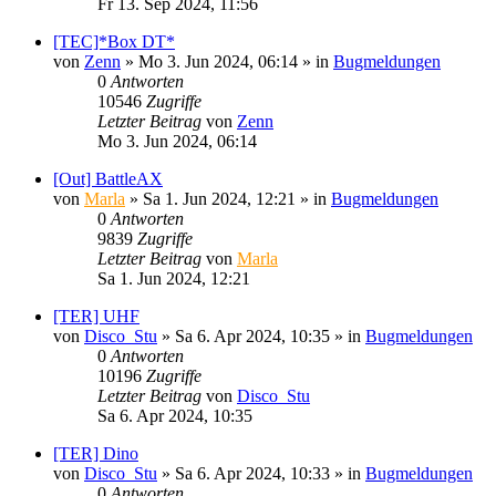
Fr 13. Sep 2024, 11:56
[TEC]*Box DT*
von
Zenn
»
Mo 3. Jun 2024, 06:14
» in
Bugmeldungen
0
Antworten
10546
Zugriffe
Letzter Beitrag
von
Zenn
Mo 3. Jun 2024, 06:14
[Out] BattleAX
von
Marla
»
Sa 1. Jun 2024, 12:21
» in
Bugmeldungen
0
Antworten
9839
Zugriffe
Letzter Beitrag
von
Marla
Sa 1. Jun 2024, 12:21
[TER] UHF
von
Disco_Stu
»
Sa 6. Apr 2024, 10:35
» in
Bugmeldungen
0
Antworten
10196
Zugriffe
Letzter Beitrag
von
Disco_Stu
Sa 6. Apr 2024, 10:35
[TER] Dino
von
Disco_Stu
»
Sa 6. Apr 2024, 10:33
» in
Bugmeldungen
0
Antworten