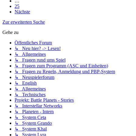
…
25
Nächste
Zur erweiterten Suche
Gehe zu
Öffentliches Forum
↳ Neu hier? -> Lesen!
↳ Allgemeines
↳ Fragen rund ums Spiel
↳ Fragen zum Programm (ASC und Einheiten)
↳ Fragen zu Regeln, Anmeldung und PBP-System
↳ Neuspielerforum
↳ English
↳ Allgemeines
↳ Technisches
Projekt: Battle Planets - Stories
↳ Interstellar Networks
↳ Planeten - Intern
↳ System Ceta
↳ System Grando
↳ System Khal
↳ System Lyra