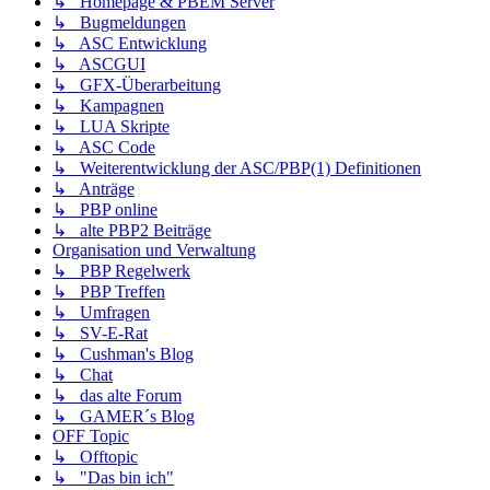
↳ Homepage & PBEM Server
↳ Bugmeldungen
↳ ASC Entwicklung
↳ ASCGUI
↳ GFX-Überarbeitung
↳ Kampagnen
↳ LUA Skripte
↳ ASC Code
↳ Weiterentwicklung der ASC/PBP(1) Definitionen
↳ Anträge
↳ PBP online
↳ alte PBP2 Beiträge
Organisation und Verwaltung
↳ PBP Regelwerk
↳ PBP Treffen
↳ Umfragen
↳ SV-E-Rat
↳ Cushman's Blog
↳ Chat
↳ das alte Forum
↳ GAMER´s Blog
OFF Topic
↳ Offtopic
↳ "Das bin ich"