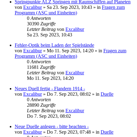
Springpunkte ALZ Springen mit Raumschiffen auf Planeten
von
Excalibur
»
Sa 23. Sep 2023, 10:43
» in
Fragen zum
Programm (ASC und Einheiten)
0
Antworten
30390
Zugriffe
Letzter Beitrag
von
Excalibur
Sa 23. Sep 2023, 10:43
Fehler-Optik beim Laden der Spielstände
von
Excalibur
»
Mo 11. Sep 2023, 14:20
» in
Fragen zum
Programm (ASC und Einheiten)
0
Antworten
11681
Zugriffe
Letzter Beitrag
von
Excalibur
Mo 11. Sep 2023, 14:20
Neues Duell fertig - Flandern 1914 -
von
Excalibur
»
Do 7. Sep 2023, 08:02
» in
Duelle
0
Antworten
28890
Zugriffe
Letzter Beitrag
von
Excalibur
Do 7. Sep 2023, 08:02
Neue Duelle anlegen - bitte beachten -
von
Excalibur
»
Do 7. Sep 2023, 07:48
» in
Duelle