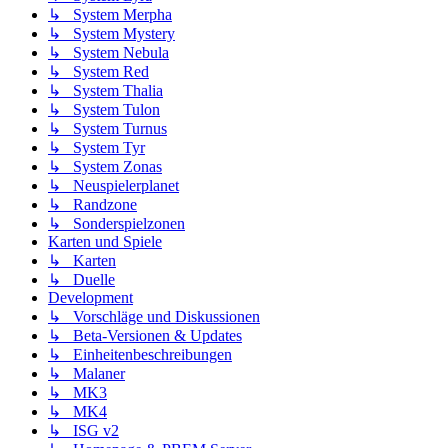
↳ System Merpha
↳ System Mystery
↳ System Nebula
↳ System Red
↳ System Thalia
↳ System Tulon
↳ System Turnus
↳ System Tyr
↳ System Zonas
↳ Neuspielerplanet
↳ Randzone
↳ Sonderspielzonen
Karten und Spiele
↳ Karten
↳ Duelle
Development
↳ Vorschläge und Diskussionen
↳ Beta-Versionen & Updates
↳ Einheitenbeschreibungen
↳ Malaner
↳ MK3
↳ MK4
↳ ISG v2