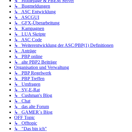
↳ Homepage & PBEM Server
↳ Bugmeldungen
↳ ASC Entwicklung
↳ ASCGUI
↳ GFX-Überarbeitung
↳ Kampagnen
↳ LUA Skripte
↳ ASC Code
↳ Weiterentwicklung der ASC/PBP(1) Definitionen
↳ Anträge
↳ PBP online
↳ alte PBP2 Beiträge
Organisation und Verwaltung
↳ PBP Regelwerk
↳ PBP Treffen
↳ Umfragen
↳ SV-E-Rat
↳ Cushman's Blog
↳ Chat
↳ das alte Forum
↳ GAMER´s Blog
OFF Topic
↳ Offtopic
↳ "Das bin ich"