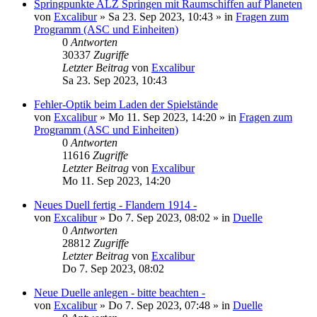
Springpunkte ALZ Springen mit Raumschiffen auf Planeten
von
Excalibur
»
Sa 23. Sep 2023, 10:43
» in
Fragen zum
Programm (ASC und Einheiten)
0
Antworten
30337
Zugriffe
Letzter Beitrag
von
Excalibur
Sa 23. Sep 2023, 10:43
Fehler-Optik beim Laden der Spielstände
von
Excalibur
»
Mo 11. Sep 2023, 14:20
» in
Fragen zum
Programm (ASC und Einheiten)
0
Antworten
11616
Zugriffe
Letzter Beitrag
von
Excalibur
Mo 11. Sep 2023, 14:20
Neues Duell fertig - Flandern 1914 -
von
Excalibur
»
Do 7. Sep 2023, 08:02
» in
Duelle
0
Antworten
28812
Zugriffe
Letzter Beitrag
von
Excalibur
Do 7. Sep 2023, 08:02
Neue Duelle anlegen - bitte beachten -
von
Excalibur
»
Do 7. Sep 2023, 07:48
» in
Duelle