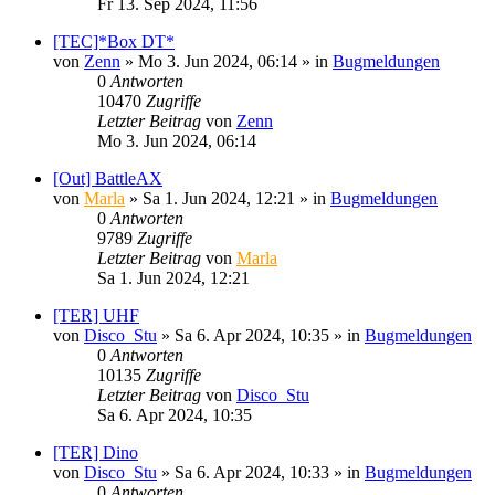
Fr 13. Sep 2024, 11:56
[TEC]*Box DT*
von
Zenn
»
Mo 3. Jun 2024, 06:14
» in
Bugmeldungen
0
Antworten
10470
Zugriffe
Letzter Beitrag
von
Zenn
Mo 3. Jun 2024, 06:14
[Out] BattleAX
von
Marla
»
Sa 1. Jun 2024, 12:21
» in
Bugmeldungen
0
Antworten
9789
Zugriffe
Letzter Beitrag
von
Marla
Sa 1. Jun 2024, 12:21
[TER] UHF
von
Disco_Stu
»
Sa 6. Apr 2024, 10:35
» in
Bugmeldungen
0
Antworten
10135
Zugriffe
Letzter Beitrag
von
Disco_Stu
Sa 6. Apr 2024, 10:35
[TER] Dino
von
Disco_Stu
»
Sa 6. Apr 2024, 10:33
» in
Bugmeldungen
0
Antworten