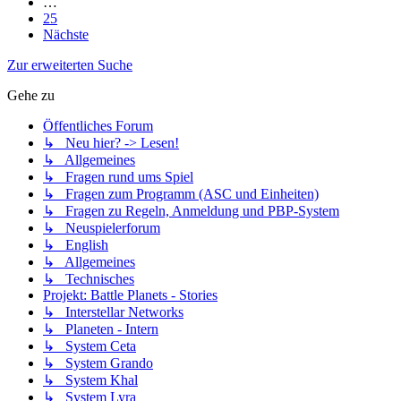
…
25
Nächste
Zur erweiterten Suche
Gehe zu
Öffentliches Forum
↳ Neu hier? -> Lesen!
↳ Allgemeines
↳ Fragen rund ums Spiel
↳ Fragen zum Programm (ASC und Einheiten)
↳ Fragen zu Regeln, Anmeldung und PBP-System
↳ Neuspielerforum
↳ English
↳ Allgemeines
↳ Technisches
Projekt: Battle Planets - Stories
↳ Interstellar Networks
↳ Planeten - Intern
↳ System Ceta
↳ System Grando
↳ System Khal
↳ System Lyra