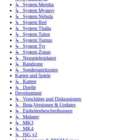
↳ System Merpha
↳ System Mystery
↳ System Nebula
↳ System Red
↳ System Thalia
↳ System Tulon
↳ System Turnus
↳ System Tyr
↳ System Zonas
↳ Neuspielerplanet
↳ Randzone
↳ Sonderspielzonen
Karten und Spiele
↳ Karten
↳ Duelle
Development
↳ Vorschläge und Diskussionen
↳ Beta-Versionen & Updates
↳ Einheitenbeschreibungen
↳ Malaner
↳ MK3
↳ MK4
↳ ISG v2