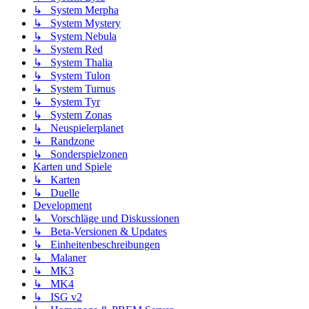
↳ System Merpha
↳ System Mystery
↳ System Nebula
↳ System Red
↳ System Thalia
↳ System Tulon
↳ System Turnus
↳ System Tyr
↳ System Zonas
↳ Neuspielerplanet
↳ Randzone
↳ Sonderspielzonen
Karten und Spiele
↳ Karten
↳ Duelle
Development
↳ Vorschläge und Diskussionen
↳ Beta-Versionen & Updates
↳ Einheitenbeschreibungen
↳ Malaner
↳ MK3
↳ MK4
↳ ISG v2