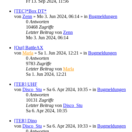
Fr 13. Sep 2024, 11:56
[TEC]*Box DT*
von
Zenn
»
Mo 3. Jun 2024, 06:14
» in
Bugmeldungen
0
Antworten
10468
Zugriffe
Letzter Beitrag
von
Zenn
Mo 3. Jun 2024, 06:14
[Out] BattleAX
von
Marla
»
Sa 1. Jun 2024, 12:21
» in
Bugmeldungen
0
Antworten
9783
Zugriffe
Letzter Beitrag
von
Marla
Sa 1. Jun 2024, 12:21
[TER] UHF
von
Disco_Stu
»
Sa 6. Apr 2024, 10:35
» in
Bugmeldungen
0
Antworten
10131
Zugriffe
Letzter Beitrag
von
Disco_Stu
Sa 6. Apr 2024, 10:35
[TER] Dino
von
Disco_Stu
»
Sa 6. Apr 2024, 10:33
» in
Bugmeldungen
0
Antworten