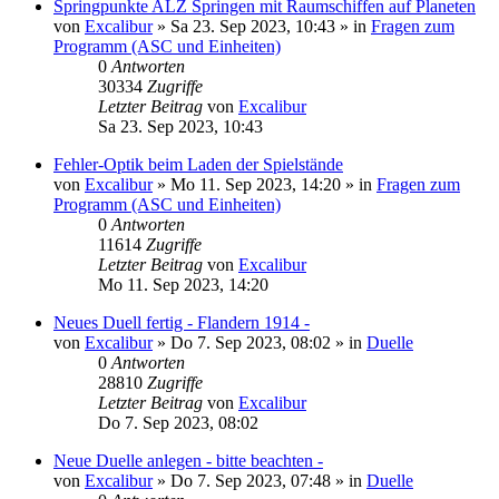
Springpunkte ALZ Springen mit Raumschiffen auf Planeten
von
Excalibur
»
Sa 23. Sep 2023, 10:43
» in
Fragen zum
Programm (ASC und Einheiten)
0
Antworten
30334
Zugriffe
Letzter Beitrag
von
Excalibur
Sa 23. Sep 2023, 10:43
Fehler-Optik beim Laden der Spielstände
von
Excalibur
»
Mo 11. Sep 2023, 14:20
» in
Fragen zum
Programm (ASC und Einheiten)
0
Antworten
11614
Zugriffe
Letzter Beitrag
von
Excalibur
Mo 11. Sep 2023, 14:20
Neues Duell fertig - Flandern 1914 -
von
Excalibur
»
Do 7. Sep 2023, 08:02
» in
Duelle
0
Antworten
28810
Zugriffe
Letzter Beitrag
von
Excalibur
Do 7. Sep 2023, 08:02
Neue Duelle anlegen - bitte beachten -
von
Excalibur
»
Do 7. Sep 2023, 07:48
» in
Duelle