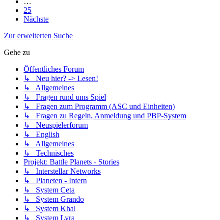
…
25
Nächste
Zur erweiterten Suche
Gehe zu
Öffentliches Forum
↳ Neu hier? -> Lesen!
↳ Allgemeines
↳ Fragen rund ums Spiel
↳ Fragen zum Programm (ASC und Einheiten)
↳ Fragen zu Regeln, Anmeldung und PBP-System
↳ Neuspielerforum
↳ English
↳ Allgemeines
↳ Technisches
Projekt: Battle Planets - Stories
↳ Interstellar Networks
↳ Planeten - Intern
↳ System Ceta
↳ System Grando
↳ System Khal
↳ System Lyra