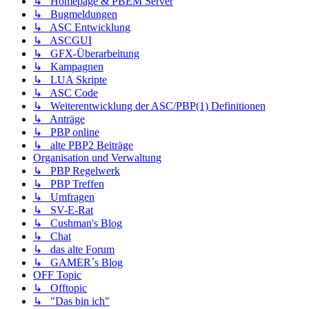
↳ Homepage & PBEM Server
↳ Bugmeldungen
↳ ASC Entwicklung
↳ ASCGUI
↳ GFX-Überarbeitung
↳ Kampagnen
↳ LUA Skripte
↳ ASC Code
↳ Weiterentwicklung der ASC/PBP(1) Definitionen
↳ Anträge
↳ PBP online
↳ alte PBP2 Beiträge
Organisation und Verwaltung
↳ PBP Regelwerk
↳ PBP Treffen
↳ Umfragen
↳ SV-E-Rat
↳ Cushman's Blog
↳ Chat
↳ das alte Forum
↳ GAMER´s Blog
OFF Topic
↳ Offtopic
↳ "Das bin ich"