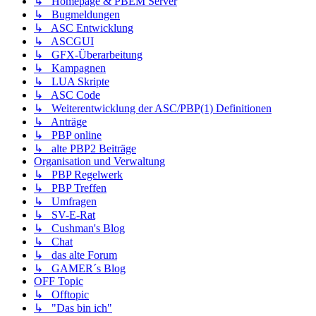
↳ Homepage & PBEM Server
↳ Bugmeldungen
↳ ASC Entwicklung
↳ ASCGUI
↳ GFX-Überarbeitung
↳ Kampagnen
↳ LUA Skripte
↳ ASC Code
↳ Weiterentwicklung der ASC/PBP(1) Definitionen
↳ Anträge
↳ PBP online
↳ alte PBP2 Beiträge
Organisation und Verwaltung
↳ PBP Regelwerk
↳ PBP Treffen
↳ Umfragen
↳ SV-E-Rat
↳ Cushman's Blog
↳ Chat
↳ das alte Forum
↳ GAMER´s Blog
OFF Topic
↳ Offtopic
↳ "Das bin ich"