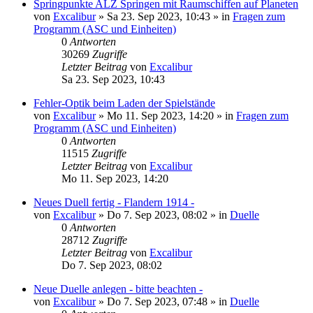
Springpunkte ALZ Springen mit Raumschiffen auf Planeten
von
Excalibur
»
Sa 23. Sep 2023, 10:43
» in
Fragen zum
Programm (ASC und Einheiten)
0
Antworten
30269
Zugriffe
Letzter Beitrag
von
Excalibur
Sa 23. Sep 2023, 10:43
Fehler-Optik beim Laden der Spielstände
von
Excalibur
»
Mo 11. Sep 2023, 14:20
» in
Fragen zum
Programm (ASC und Einheiten)
0
Antworten
11515
Zugriffe
Letzter Beitrag
von
Excalibur
Mo 11. Sep 2023, 14:20
Neues Duell fertig - Flandern 1914 -
von
Excalibur
»
Do 7. Sep 2023, 08:02
» in
Duelle
0
Antworten
28712
Zugriffe
Letzter Beitrag
von
Excalibur
Do 7. Sep 2023, 08:02
Neue Duelle anlegen - bitte beachten -
von
Excalibur
»
Do 7. Sep 2023, 07:48
» in
Duelle