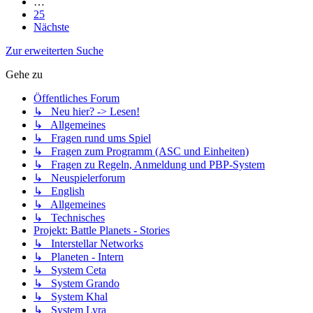
…
25
Nächste
Zur erweiterten Suche
Gehe zu
Öffentliches Forum
↳ Neu hier? -> Lesen!
↳ Allgemeines
↳ Fragen rund ums Spiel
↳ Fragen zum Programm (ASC und Einheiten)
↳ Fragen zu Regeln, Anmeldung und PBP-System
↳ Neuspielerforum
↳ English
↳ Allgemeines
↳ Technisches
Projekt: Battle Planets - Stories
↳ Interstellar Networks
↳ Planeten - Intern
↳ System Ceta
↳ System Grando
↳ System Khal
↳ System Lyra