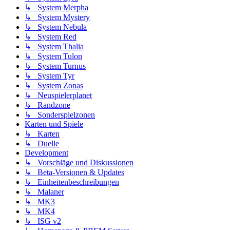
↳ System Merpha
↳ System Mystery
↳ System Nebula
↳ System Red
↳ System Thalia
↳ System Tulon
↳ System Turnus
↳ System Tyr
↳ System Zonas
↳ Neuspielerplanet
↳ Randzone
↳ Sonderspielzonen
Karten und Spiele
↳ Karten
↳ Duelle
Development
↳ Vorschläge und Diskussionen
↳ Beta-Versionen & Updates
↳ Einheitenbeschreibungen
↳ Malaner
↳ MK3
↳ MK4
↳ ISG v2