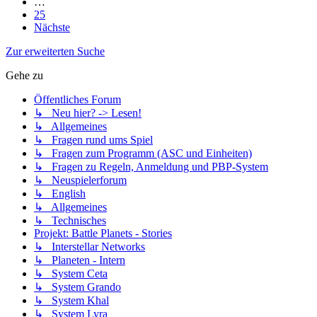
…
25
Nächste
Zur erweiterten Suche
Gehe zu
Öffentliches Forum
↳ Neu hier? -> Lesen!
↳ Allgemeines
↳ Fragen rund ums Spiel
↳ Fragen zum Programm (ASC und Einheiten)
↳ Fragen zu Regeln, Anmeldung und PBP-System
↳ Neuspielerforum
↳ English
↳ Allgemeines
↳ Technisches
Projekt: Battle Planets - Stories
↳ Interstellar Networks
↳ Planeten - Intern
↳ System Ceta
↳ System Grando
↳ System Khal
↳ System Lyra