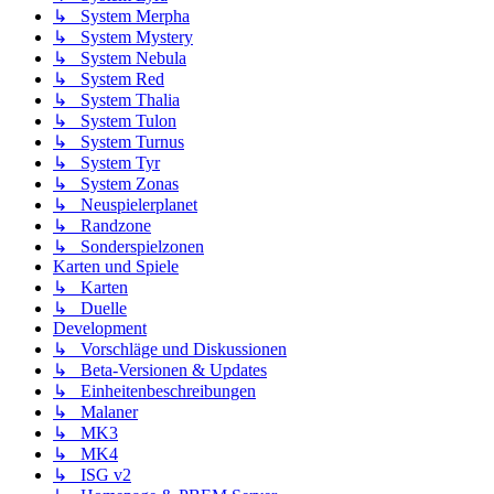
↳ System Merpha
↳ System Mystery
↳ System Nebula
↳ System Red
↳ System Thalia
↳ System Tulon
↳ System Turnus
↳ System Tyr
↳ System Zonas
↳ Neuspielerplanet
↳ Randzone
↳ Sonderspielzonen
Karten und Spiele
↳ Karten
↳ Duelle
Development
↳ Vorschläge und Diskussionen
↳ Beta-Versionen & Updates
↳ Einheitenbeschreibungen
↳ Malaner
↳ MK3
↳ MK4
↳ ISG v2