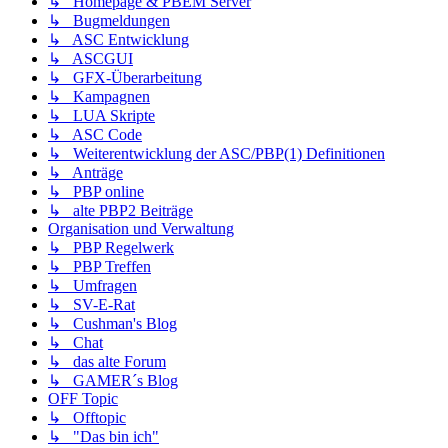
↳ Homepage & PBEM Server
↳ Bugmeldungen
↳ ASC Entwicklung
↳ ASCGUI
↳ GFX-Überarbeitung
↳ Kampagnen
↳ LUA Skripte
↳ ASC Code
↳ Weiterentwicklung der ASC/PBP(1) Definitionen
↳ Anträge
↳ PBP online
↳ alte PBP2 Beiträge
Organisation und Verwaltung
↳ PBP Regelwerk
↳ PBP Treffen
↳ Umfragen
↳ SV-E-Rat
↳ Cushman's Blog
↳ Chat
↳ das alte Forum
↳ GAMER´s Blog
OFF Topic
↳ Offtopic
↳ "Das bin ich"