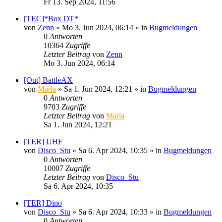
Fr 13. Sep 2024, 11:56
[TEC]*Box DT*
von
Zenn
»
Mo 3. Jun 2024, 06:14
» in
Bugmeldungen
0
Antworten
10364
Zugriffe
Letzter Beitrag
von
Zenn
Mo 3. Jun 2024, 06:14
[Out] BattleAX
von
Marla
»
Sa 1. Jun 2024, 12:21
» in
Bugmeldungen
0
Antworten
9703
Zugriffe
Letzter Beitrag
von
Marla
Sa 1. Jun 2024, 12:21
[TER] UHF
von
Disco_Stu
»
Sa 6. Apr 2024, 10:35
» in
Bugmeldungen
0
Antworten
10007
Zugriffe
Letzter Beitrag
von
Disco_Stu
Sa 6. Apr 2024, 10:35
[TER] Dino
von
Disco_Stu
»
Sa 6. Apr 2024, 10:33
» in
Bugmeldungen
0
Antworten