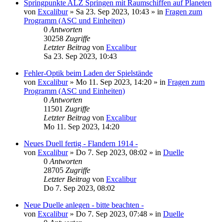
Springpunkte ALZ Springen mit Raumschiffen auf Planeten
von
Excalibur
»
Sa 23. Sep 2023, 10:43
» in
Fragen zum
Programm (ASC und Einheiten)
0
Antworten
30258
Zugriffe
Letzter Beitrag
von
Excalibur
Sa 23. Sep 2023, 10:43
Fehler-Optik beim Laden der Spielstände
von
Excalibur
»
Mo 11. Sep 2023, 14:20
» in
Fragen zum
Programm (ASC und Einheiten)
0
Antworten
11501
Zugriffe
Letzter Beitrag
von
Excalibur
Mo 11. Sep 2023, 14:20
Neues Duell fertig - Flandern 1914 -
von
Excalibur
»
Do 7. Sep 2023, 08:02
» in
Duelle
0
Antworten
28705
Zugriffe
Letzter Beitrag
von
Excalibur
Do 7. Sep 2023, 08:02
Neue Duelle anlegen - bitte beachten -
von
Excalibur
»
Do 7. Sep 2023, 07:48
» in
Duelle