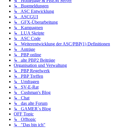
↳ Homepage & PBEM Server
↳ Bugmeldungen
↳ ASC Entwicklung
↳ ASCGUI
↳ GFX-Überarbeitung
↳ Kampagnen
↳ LUA Skripte
↳ ASC Code
↳ Weiterentwicklung der ASC/PBP(1) Definitionen
↳ Anträge
↳ PBP online
↳ alte PBP2 Beiträge
Organisation und Verwaltung
↳ PBP Regelwerk
↳ PBP Treffen
↳ Umfragen
↳ SV-E-Rat
↳ Cushman's Blog
↳ Chat
↳ das alte Forum
↳ GAMER´s Blog
OFF Topic
↳ Offtopic
↳ "Das bin ich"