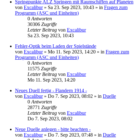
Springpunkte ALZ Springen mit Raumschiffen auf Planeten
von
Excalibur
»
Sa 23. Sep 2023, 10:43
» in
Fragen zum
Programm (ASC und Einheiten)
0
Antworten
30306
Zugriffe
Letzter Beitrag
von
Excalibur
Sa 23. Sep 2023, 10:43
Fehler-Optik beim Laden der Spielstände
von
Excalibur
»
Mo 11. Sep 2023, 14:20
» in
Fragen zum
Programm (ASC und Einheiten)
0
Antworten
11575
Zugriffe
Letzter Beitrag
von
Excalibur
Mo 11. Sep 2023, 14:20
Neues Duell fertig - Flandern 1914 -
von
Excalibur
»
Do 7. Sep 2023, 08:02
» in
Duelle
0
Antworten
28771
Zugriffe
Letzter Beitrag
von
Excalibur
Do 7. Sep 2023, 08:02
Neue Duelle anlegen - bitte beachten -
von
Excalibur
»
Do 7. Sep 2023, 07:48
» in
Duelle