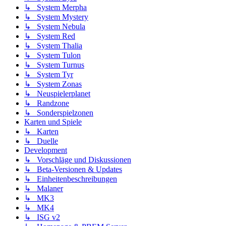
↳ System Merpha
↳ System Mystery
↳ System Nebula
↳ System Red
↳ System Thalia
↳ System Tulon
↳ System Turnus
↳ System Tyr
↳ System Zonas
↳ Neuspielerplanet
↳ Randzone
↳ Sonderspielzonen
Karten und Spiele
↳ Karten
↳ Duelle
Development
↳ Vorschläge und Diskussionen
↳ Beta-Versionen & Updates
↳ Einheitenbeschreibungen
↳ Malaner
↳ MK3
↳ MK4
↳ ISG v2