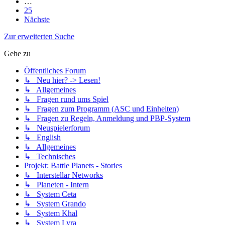
…
25
Nächste
Zur erweiterten Suche
Gehe zu
Öffentliches Forum
↳ Neu hier? -> Lesen!
↳ Allgemeines
↳ Fragen rund ums Spiel
↳ Fragen zum Programm (ASC und Einheiten)
↳ Fragen zu Regeln, Anmeldung und PBP-System
↳ Neuspielerforum
↳ English
↳ Allgemeines
↳ Technisches
Projekt: Battle Planets - Stories
↳ Interstellar Networks
↳ Planeten - Intern
↳ System Ceta
↳ System Grando
↳ System Khal
↳ System Lyra