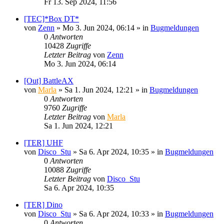
Fr 13. Sep 2024, 11:56
[TEC]*Box DT*
von
Zenn
»
Mo 3. Jun 2024, 06:14
» in
Bugmeldungen
0
Antworten
10428
Zugriffe
Letzter Beitrag
von
Zenn
Mo 3. Jun 2024, 06:14
[Out] BattleAX
von
Marla
»
Sa 1. Jun 2024, 12:21
» in
Bugmeldungen
0
Antworten
9760
Zugriffe
Letzter Beitrag
von
Marla
Sa 1. Jun 2024, 12:21
[TER] UHF
von
Disco_Stu
»
Sa 6. Apr 2024, 10:35
» in
Bugmeldungen
0
Antworten
10088
Zugriffe
Letzter Beitrag
von
Disco_Stu
Sa 6. Apr 2024, 10:35
[TER] Dino
von
Disco_Stu
»
Sa 6. Apr 2024, 10:33
» in
Bugmeldungen
0
Antworten