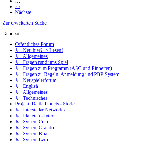
…
25
Nächste
Zur erweiterten Suche
Gehe zu
Öffentliches Forum
↳ Neu hier? -> Lesen!
↳ Allgemeines
↳ Fragen rund ums Spiel
↳ Fragen zum Programm (ASC und Einheiten)
↳ Fragen zu Regeln, Anmeldung und PBP-System
↳ Neuspielerforum
↳ English
↳ Allgemeines
↳ Technisches
Projekt: Battle Planets - Stories
↳ Interstellar Networks
↳ Planeten - Intern
↳ System Ceta
↳ System Grando
↳ System Khal
↳ System Lyra