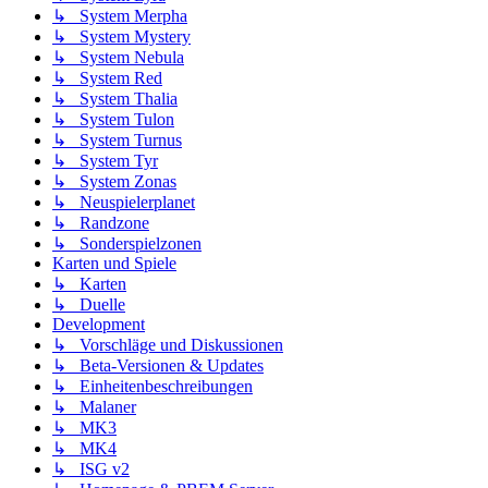
↳ System Merpha
↳ System Mystery
↳ System Nebula
↳ System Red
↳ System Thalia
↳ System Tulon
↳ System Turnus
↳ System Tyr
↳ System Zonas
↳ Neuspielerplanet
↳ Randzone
↳ Sonderspielzonen
Karten und Spiele
↳ Karten
↳ Duelle
Development
↳ Vorschläge und Diskussionen
↳ Beta-Versionen & Updates
↳ Einheitenbeschreibungen
↳ Malaner
↳ MK3
↳ MK4
↳ ISG v2