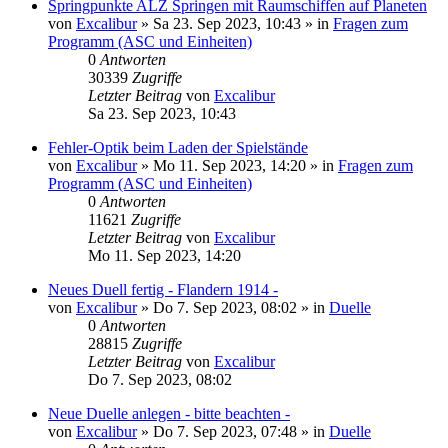
Springpunkte ALZ Springen mit Raumschiffen auf Planeten
von
Excalibur
»
Sa 23. Sep 2023, 10:43
» in
Fragen zum
Programm (ASC und Einheiten)
0
Antworten
30339
Zugriffe
Letzter Beitrag
von
Excalibur
Sa 23. Sep 2023, 10:43
Fehler-Optik beim Laden der Spielstände
von
Excalibur
»
Mo 11. Sep 2023, 14:20
» in
Fragen zum
Programm (ASC und Einheiten)
0
Antworten
11621
Zugriffe
Letzter Beitrag
von
Excalibur
Mo 11. Sep 2023, 14:20
Neues Duell fertig - Flandern 1914 -
von
Excalibur
»
Do 7. Sep 2023, 08:02
» in
Duelle
0
Antworten
28815
Zugriffe
Letzter Beitrag
von
Excalibur
Do 7. Sep 2023, 08:02
Neue Duelle anlegen - bitte beachten -
von
Excalibur
»
Do 7. Sep 2023, 07:48
» in
Duelle