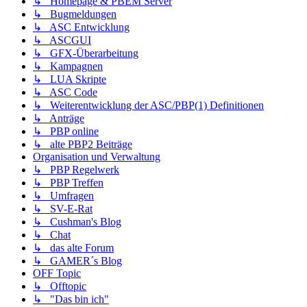
↳ Homepage & PBEM Server
↳ Bugmeldungen
↳ ASC Entwicklung
↳ ASCGUI
↳ GFX-Überarbeitung
↳ Kampagnen
↳ LUA Skripte
↳ ASC Code
↳ Weiterentwicklung der ASC/PBP(1) Definitionen
↳ Anträge
↳ PBP online
↳ alte PBP2 Beiträge
Organisation und Verwaltung
↳ PBP Regelwerk
↳ PBP Treffen
↳ Umfragen
↳ SV-E-Rat
↳ Cushman's Blog
↳ Chat
↳ das alte Forum
↳ GAMER´s Blog
OFF Topic
↳ Offtopic
↳ "Das bin ich"