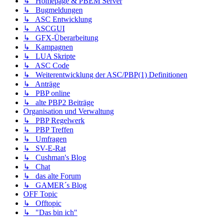
↳ Homepage & PBEM Server
↳ Bugmeldungen
↳ ASC Entwicklung
↳ ASCGUI
↳ GFX-Überarbeitung
↳ Kampagnen
↳ LUA Skripte
↳ ASC Code
↳ Weiterentwicklung der ASC/PBP(1) Definitionen
↳ Anträge
↳ PBP online
↳ alte PBP2 Beiträge
Organisation und Verwaltung
↳ PBP Regelwerk
↳ PBP Treffen
↳ Umfragen
↳ SV-E-Rat
↳ Cushman's Blog
↳ Chat
↳ das alte Forum
↳ GAMER´s Blog
OFF Topic
↳ Offtopic
↳ "Das bin ich"