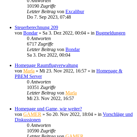
0
Antworten
10190
Zugriffe
Letzter Beitrag
von
Excalibur
Do 7. Sep 2023, 07:48
Steuerberechnung 209
von
Bondar
»
Sa 3. Dez 2022, 00:04
» in
Bugmeldungen
0
Antworten
6717
Zugriffe
Letzter Beitrag
von
Bondar
Sa 3. Dez 2022, 00:04
Homepage Raumflugverwaltung
von
Marla
»
Mi 23. Nov 2022, 16:57
» in
Homepage &
PBEM Server
0
Antworten
10351
Zugriffe
Letzter Beitrag
von
Marla
Mi 23. Nov 2022, 16:57
Homepage und Game, wie weiter?
von
GAMER
»
So 20. Nov 2022, 18:04
» in
Vorschläge und
Diskussionen
0
Antworten
10590
Zugriffe
Letzter Beitrag
von
GAMER