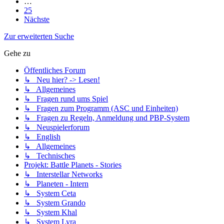
…
25
Nächste
Zur erweiterten Suche
Gehe zu
Öffentliches Forum
↳ Neu hier? -> Lesen!
↳ Allgemeines
↳ Fragen rund ums Spiel
↳ Fragen zum Programm (ASC und Einheiten)
↳ Fragen zu Regeln, Anmeldung und PBP-System
↳ Neuspielerforum
↳ English
↳ Allgemeines
↳ Technisches
Projekt: Battle Planets - Stories
↳ Interstellar Networks
↳ Planeten - Intern
↳ System Ceta
↳ System Grando
↳ System Khal
↳ System Lyra