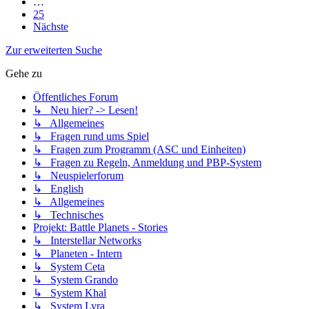
…
25
Nächste
Zur erweiterten Suche
Gehe zu
Öffentliches Forum
↳ Neu hier? -> Lesen!
↳ Allgemeines
↳ Fragen rund ums Spiel
↳ Fragen zum Programm (ASC und Einheiten)
↳ Fragen zu Regeln, Anmeldung und PBP-System
↳ Neuspielerforum
↳ English
↳ Allgemeines
↳ Technisches
Projekt: Battle Planets - Stories
↳ Interstellar Networks
↳ Planeten - Intern
↳ System Ceta
↳ System Grando
↳ System Khal
↳ System Lyra