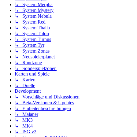
↳ System Merpha
↳ System Mystery
↳ System Nebula
↳ System Red
↳ System Thalia
↳ System Tulon
↳ System Turnus
↳ System Tyr
↳ System Zonas
↳ Neuspielerplanet
↳ Randzone
↳ Sonderspielzonen
Karten und Spiele
↳ Karten
↳ Duelle
Development
↳ Vorschläge und Diskussionen
↳ Beta-Versionen & Updates
↳ Einheitenbeschreibungen
↳ Malaner
↳ MK3
↳ MK4
↳ ISG v2