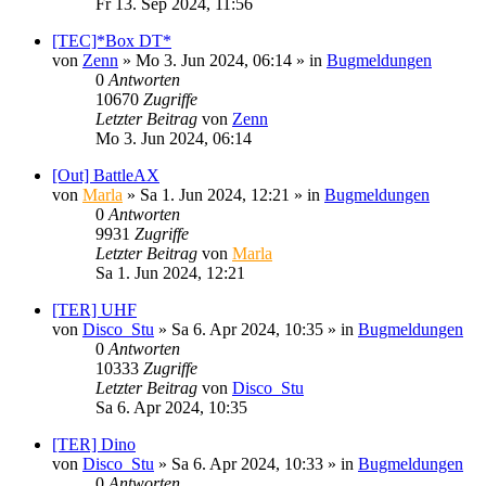
Fr 13. Sep 2024, 11:56
[TEC]*Box DT*
von
Zenn
»
Mo 3. Jun 2024, 06:14
» in
Bugmeldungen
0
Antworten
10670
Zugriffe
Letzter Beitrag
von
Zenn
Mo 3. Jun 2024, 06:14
[Out] BattleAX
von
Marla
»
Sa 1. Jun 2024, 12:21
» in
Bugmeldungen
0
Antworten
9931
Zugriffe
Letzter Beitrag
von
Marla
Sa 1. Jun 2024, 12:21
[TER] UHF
von
Disco_Stu
»
Sa 6. Apr 2024, 10:35
» in
Bugmeldungen
0
Antworten
10333
Zugriffe
Letzter Beitrag
von
Disco_Stu
Sa 6. Apr 2024, 10:35
[TER] Dino
von
Disco_Stu
»
Sa 6. Apr 2024, 10:33
» in
Bugmeldungen
0
Antworten