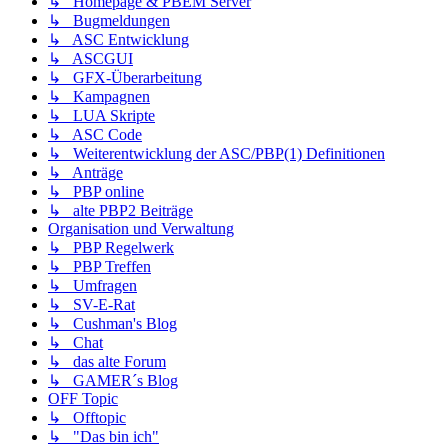
↳ Homepage & PBEM Server
↳ Bugmeldungen
↳ ASC Entwicklung
↳ ASCGUI
↳ GFX-Überarbeitung
↳ Kampagnen
↳ LUA Skripte
↳ ASC Code
↳ Weiterentwicklung der ASC/PBP(1) Definitionen
↳ Anträge
↳ PBP online
↳ alte PBP2 Beiträge
Organisation und Verwaltung
↳ PBP Regelwerk
↳ PBP Treffen
↳ Umfragen
↳ SV-E-Rat
↳ Cushman's Blog
↳ Chat
↳ das alte Forum
↳ GAMER´s Blog
OFF Topic
↳ Offtopic
↳ "Das bin ich"