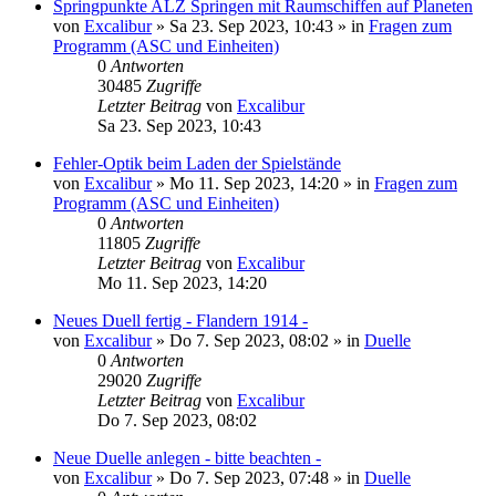
Springpunkte ALZ Springen mit Raumschiffen auf Planeten
von
Excalibur
»
Sa 23. Sep 2023, 10:43
» in
Fragen zum
Programm (ASC und Einheiten)
0
Antworten
30485
Zugriffe
Letzter Beitrag
von
Excalibur
Sa 23. Sep 2023, 10:43
Fehler-Optik beim Laden der Spielstände
von
Excalibur
»
Mo 11. Sep 2023, 14:20
» in
Fragen zum
Programm (ASC und Einheiten)
0
Antworten
11805
Zugriffe
Letzter Beitrag
von
Excalibur
Mo 11. Sep 2023, 14:20
Neues Duell fertig - Flandern 1914 -
von
Excalibur
»
Do 7. Sep 2023, 08:02
» in
Duelle
0
Antworten
29020
Zugriffe
Letzter Beitrag
von
Excalibur
Do 7. Sep 2023, 08:02
Neue Duelle anlegen - bitte beachten -
von
Excalibur
»
Do 7. Sep 2023, 07:48
» in
Duelle