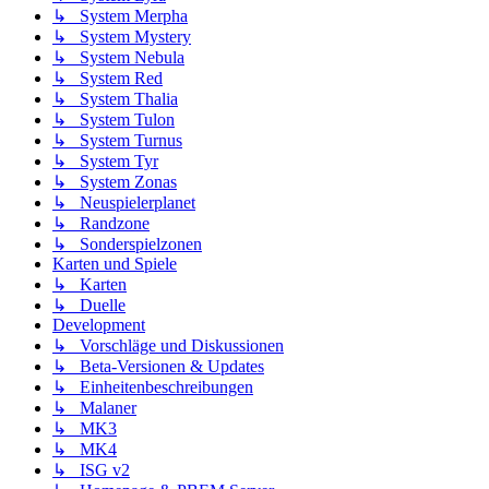
↳ System Merpha
↳ System Mystery
↳ System Nebula
↳ System Red
↳ System Thalia
↳ System Tulon
↳ System Turnus
↳ System Tyr
↳ System Zonas
↳ Neuspielerplanet
↳ Randzone
↳ Sonderspielzonen
Karten und Spiele
↳ Karten
↳ Duelle
Development
↳ Vorschläge und Diskussionen
↳ Beta-Versionen & Updates
↳ Einheitenbeschreibungen
↳ Malaner
↳ MK3
↳ MK4
↳ ISG v2