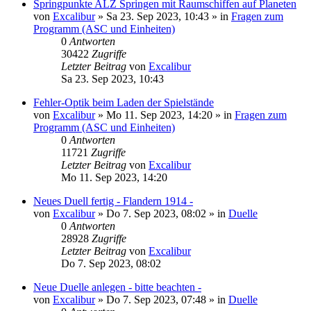
Springpunkte ALZ Springen mit Raumschiffen auf Planeten
von
Excalibur
»
Sa 23. Sep 2023, 10:43
» in
Fragen zum
Programm (ASC und Einheiten)
0
Antworten
30422
Zugriffe
Letzter Beitrag
von
Excalibur
Sa 23. Sep 2023, 10:43
Fehler-Optik beim Laden der Spielstände
von
Excalibur
»
Mo 11. Sep 2023, 14:20
» in
Fragen zum
Programm (ASC und Einheiten)
0
Antworten
11721
Zugriffe
Letzter Beitrag
von
Excalibur
Mo 11. Sep 2023, 14:20
Neues Duell fertig - Flandern 1914 -
von
Excalibur
»
Do 7. Sep 2023, 08:02
» in
Duelle
0
Antworten
28928
Zugriffe
Letzter Beitrag
von
Excalibur
Do 7. Sep 2023, 08:02
Neue Duelle anlegen - bitte beachten -
von
Excalibur
»
Do 7. Sep 2023, 07:48
» in
Duelle