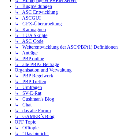
↳ Homepage & PBEM Server
↳ Bugmeldungen
↳ ASC Entwicklung
↳ ASCGUI
↳ GFX-Überarbeitung
↳ Kampagnen
↳ LUA Skripte
↳ ASC Code
↳ Weiterentwicklung der ASC/PBP(1) Definitionen
↳ Anträge
↳ PBP online
↳ alte PBP2 Beiträge
Organisation und Verwaltung
↳ PBP Regelwerk
↳ PBP Treffen
↳ Umfragen
↳ SV-E-Rat
↳ Cushman's Blog
↳ Chat
↳ das alte Forum
↳ GAMER´s Blog
OFF Topic
↳ Offtopic
↳ "Das bin ich"