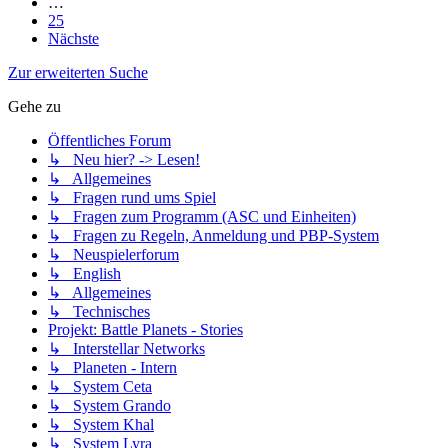
…
25
Nächste
Zur erweiterten Suche
Gehe zu
Öffentliches Forum
↳ Neu hier? -> Lesen!
↳ Allgemeines
↳ Fragen rund ums Spiel
↳ Fragen zum Programm (ASC und Einheiten)
↳ Fragen zu Regeln, Anmeldung und PBP-System
↳ Neuspielerforum
↳ English
↳ Allgemeines
↳ Technisches
Projekt: Battle Planets - Stories
↳ Interstellar Networks
↳ Planeten - Intern
↳ System Ceta
↳ System Grando
↳ System Khal
↳ System Lyra