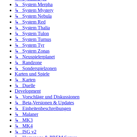
↳ System Merpha
↳ System Mystery
↳ System Nebula
↳ System Red
↳ System Thalia
↳ System Tulon
↳ System Turnus
↳ System Tyr
↳ System Zonas
↳ Neuspielerplanet
↳ Randzone
↳ Sonderspielzonen
Karten und Spiele
↳ Karten
↳ Duelle
Development
↳ Vorschläge und Diskussionen
↳ Beta-Versionen & Updates
↳ Einheitenbeschreibungen
↳ Malaner
↳ MK3
↳ MK4
↳ ISG v2