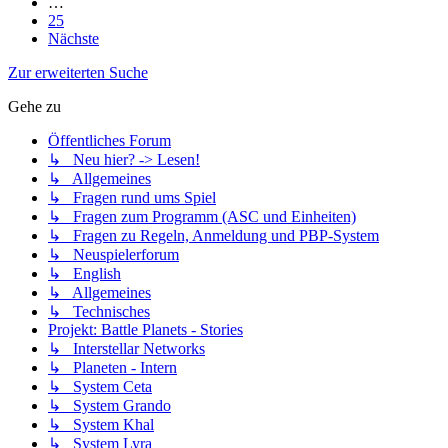
…
25
Nächste
Zur erweiterten Suche
Gehe zu
Öffentliches Forum
↳ Neu hier? -> Lesen!
↳ Allgemeines
↳ Fragen rund ums Spiel
↳ Fragen zum Programm (ASC und Einheiten)
↳ Fragen zu Regeln, Anmeldung und PBP-System
↳ Neuspielerforum
↳ English
↳ Allgemeines
↳ Technisches
Projekt: Battle Planets - Stories
↳ Interstellar Networks
↳ Planeten - Intern
↳ System Ceta
↳ System Grando
↳ System Khal
↳ System Lyra