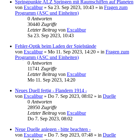
Springpunkte ALZ Springen mit Raumschiffen auf Planeten
von
Excalibur
»
Sa 23. Sep 2023, 10:43
» in
Fragen zum
Programm (ASC und Einheiten)
0
Antworten
30440
Zugriffe
Letzter Beitrag
von
Excalibur
Sa 23. Sep 2023, 10:43
Fehler-Optik beim Laden der Spielstände
von
Excalibur
»
Mo 11. Sep 2023, 14:20
» in
Fragen zum
Programm (ASC und Einheiten)
0
Antworten
11741
Zugriffe
Letzter Beitrag
von
Excalibur
Mo 11. Sep 2023, 14:20
Neues Duell fertig - Flandern 1914 -
von
Excalibur
»
Do 7. Sep 2023, 08:02
» in
Duelle
0
Antworten
28950
Zugriffe
Letzter Beitrag
von
Excalibur
Do 7. Sep 2023, 08:02
Neue Duelle anlegen - bitte beachten -
von
Excalibur
»
Do 7. Sep 2023, 07:48
» in
Duelle