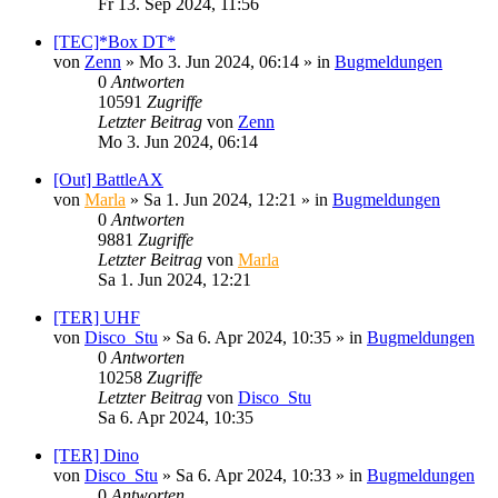
Fr 13. Sep 2024, 11:56
[TEC]*Box DT*
von
Zenn
»
Mo 3. Jun 2024, 06:14
» in
Bugmeldungen
0
Antworten
10591
Zugriffe
Letzter Beitrag
von
Zenn
Mo 3. Jun 2024, 06:14
[Out] BattleAX
von
Marla
»
Sa 1. Jun 2024, 12:21
» in
Bugmeldungen
0
Antworten
9881
Zugriffe
Letzter Beitrag
von
Marla
Sa 1. Jun 2024, 12:21
[TER] UHF
von
Disco_Stu
»
Sa 6. Apr 2024, 10:35
» in
Bugmeldungen
0
Antworten
10258
Zugriffe
Letzter Beitrag
von
Disco_Stu
Sa 6. Apr 2024, 10:35
[TER] Dino
von
Disco_Stu
»
Sa 6. Apr 2024, 10:33
» in
Bugmeldungen
0
Antworten