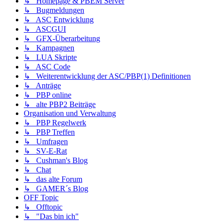
↳ Homepage & PBEM Server
↳ Bugmeldungen
↳ ASC Entwicklung
↳ ASCGUI
↳ GFX-Überarbeitung
↳ Kampagnen
↳ LUA Skripte
↳ ASC Code
↳ Weiterentwicklung der ASC/PBP(1) Definitionen
↳ Anträge
↳ PBP online
↳ alte PBP2 Beiträge
Organisation und Verwaltung
↳ PBP Regelwerk
↳ PBP Treffen
↳ Umfragen
↳ SV-E-Rat
↳ Cushman's Blog
↳ Chat
↳ das alte Forum
↳ GAMER´s Blog
OFF Topic
↳ Offtopic
↳ "Das bin ich"