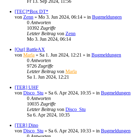
Fr 13. Sep 2024, 11:56
[TEC]*Box DT*
von
Zenn
»
Mo 3. Jun 2024, 06:14
» in
Bugmeldungen
0
Antworten
10392
Zugriffe
Letzter Beitrag
von
Zenn
Mo 3. Jun 2024, 06:14
[Out] BattleAX
von
Marla
»
Sa 1. Jun 2024, 12:21
» in
Bugmeldungen
0
Antworten
9726
Zugriffe
Letzter Beitrag
von
Marla
Sa 1. Jun 2024, 12:21
[TER] UHF
von
Disco_Stu
»
Sa 6. Apr 2024, 10:35
» in
Bugmeldungen
0
Antworten
10035
Zugriffe
Letzter Beitrag
von
Disco_Stu
Sa 6. Apr 2024, 10:35
[TER] Dino
von
Disco_Stu
»
Sa 6. Apr 2024, 10:33
» in
Bugmeldungen
0
Antworten