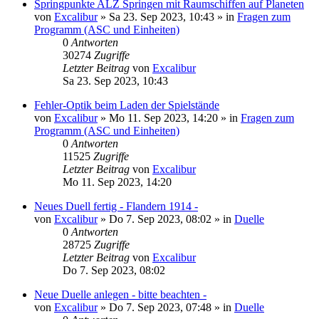
Springpunkte ALZ Springen mit Raumschiffen auf Planeten
von
Excalibur
»
Sa 23. Sep 2023, 10:43
» in
Fragen zum
Programm (ASC und Einheiten)
0
Antworten
30274
Zugriffe
Letzter Beitrag
von
Excalibur
Sa 23. Sep 2023, 10:43
Fehler-Optik beim Laden der Spielstände
von
Excalibur
»
Mo 11. Sep 2023, 14:20
» in
Fragen zum
Programm (ASC und Einheiten)
0
Antworten
11525
Zugriffe
Letzter Beitrag
von
Excalibur
Mo 11. Sep 2023, 14:20
Neues Duell fertig - Flandern 1914 -
von
Excalibur
»
Do 7. Sep 2023, 08:02
» in
Duelle
0
Antworten
28725
Zugriffe
Letzter Beitrag
von
Excalibur
Do 7. Sep 2023, 08:02
Neue Duelle anlegen - bitte beachten -
von
Excalibur
»
Do 7. Sep 2023, 07:48
» in
Duelle