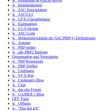
↳ Homepage & PBEM Server
↳ Bugmeldungen
↳ ASC Entwicklung
↳ ASCGUI
↳ GFX-Überarbeitung
↳ Kampagnen
↳ LUA Skripte
↳ ASC Code
↳ Weiterentwicklung der ASC/PBP(1) Definitionen
↳ Anträge
↳ PBP online
↳ alte PBP2 Beiträge
Organisation und Verwaltung
↳ PBP Regelwerk
↳ PBP Treffen
↳ Umfragen
↳ SV-E-Rat
↳ Cushman's Blog
↳ Chat
↳ das alte Forum
↳ GAMER´s Blog
OFF Topic
↳ Offtopic
↳ "Das bin ich"