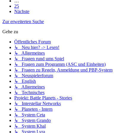
…
25
Nächste
Zur erweiterten Suche
Gehe zu
Öffentliches Forum
↳ Neu hier? -> Lesen!
↳ Allgemeines
↳ Fragen rund ums Spiel
↳ Fragen zum Programm (ASC und Einheiten)
↳ Fragen zu Regeln, Anmeldung und PBP-System
↳ Neuspielerforum
↳ English
↳ Allgemeines
↳ Technisches
Projekt: Battle Planets - Stories
↳ Interstellar Networks
↳ Planeten - Intern
↳ System Ceta
↳ System Grando
↳ System Khal
↳ System Lyra