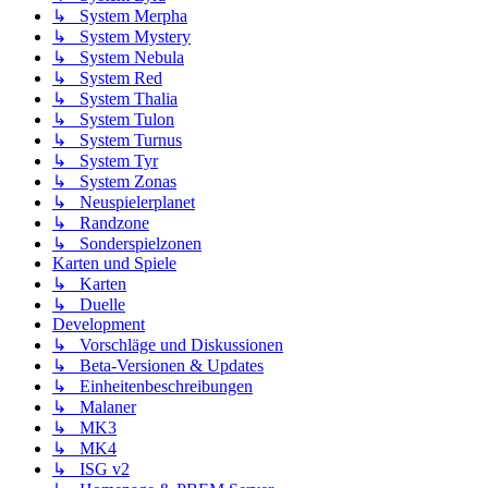
↳ System Merpha
↳ System Mystery
↳ System Nebula
↳ System Red
↳ System Thalia
↳ System Tulon
↳ System Turnus
↳ System Tyr
↳ System Zonas
↳ Neuspielerplanet
↳ Randzone
↳ Sonderspielzonen
Karten und Spiele
↳ Karten
↳ Duelle
Development
↳ Vorschläge und Diskussionen
↳ Beta-Versionen & Updates
↳ Einheitenbeschreibungen
↳ Malaner
↳ MK3
↳ MK4
↳ ISG v2