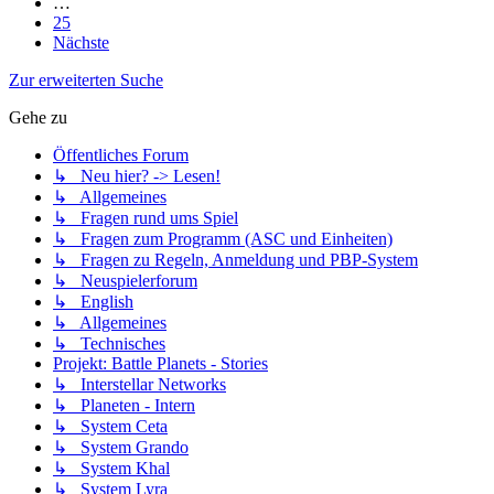
…
25
Nächste
Zur erweiterten Suche
Gehe zu
Öffentliches Forum
↳ Neu hier? -> Lesen!
↳ Allgemeines
↳ Fragen rund ums Spiel
↳ Fragen zum Programm (ASC und Einheiten)
↳ Fragen zu Regeln, Anmeldung und PBP-System
↳ Neuspielerforum
↳ English
↳ Allgemeines
↳ Technisches
Projekt: Battle Planets - Stories
↳ Interstellar Networks
↳ Planeten - Intern
↳ System Ceta
↳ System Grando
↳ System Khal
↳ System Lyra