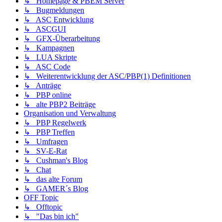
↳ Homepage & PBEM Server
↳ Bugmeldungen
↳ ASC Entwicklung
↳ ASCGUI
↳ GFX-Überarbeitung
↳ Kampagnen
↳ LUA Skripte
↳ ASC Code
↳ Weiterentwicklung der ASC/PBP(1) Definitionen
↳ Anträge
↳ PBP online
↳ alte PBP2 Beiträge
Organisation und Verwaltung
↳ PBP Regelwerk
↳ PBP Treffen
↳ Umfragen
↳ SV-E-Rat
↳ Cushman's Blog
↳ Chat
↳ das alte Forum
↳ GAMER´s Blog
OFF Topic
↳ Offtopic
↳ "Das bin ich"