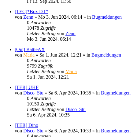
Fr 13. Sep 2024, 11:56
[TEC]*Box DT*
von
Zenn
»
Mo 3. Jun 2024, 06:14
» in
Bugmeldungen
0
Antworten
10478
Zugriffe
Letzter Beitrag
von
Zenn
Mo 3. Jun 2024, 06:14
[Out] BattleAX
von
Marla
»
Sa 1. Jun 2024, 12:21
» in
Bugmeldungen
0
Antworten
9799
Zugriffe
Letzter Beitrag
von
Marla
Sa 1. Jun 2024, 12:21
[TER] UHF
von
Disco_Stu
»
Sa 6. Apr 2024, 10:35
» in
Bugmeldungen
0
Antworten
10150
Zugriffe
Letzter Beitrag
von
Disco_Stu
Sa 6. Apr 2024, 10:35
[TER] Dino
von
Disco_Stu
»
Sa 6. Apr 2024, 10:33
» in
Bugmeldungen
0
Antworten