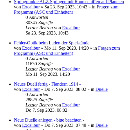
Springpunkte ALZ Springen mit Raumschiffen auf Planeten
von
Excalibur
»
Sa 23. Sep 2023, 10:43
» in
Fragen zum
Programm (ASC und Einheiten)
0
Antworten
30345
Zugriffe
Letzter Beitrag
von
Excalibur
Sa 23. Sep 2023, 10:43
Fehler-Optik beim Laden der Spielstände
von
Excalibur
»
Mo 11. Sep 2023, 14:20
» in
Fragen zum
Programm (ASC und Einheiten)
0
Antworten
11630
Zugriffe
Letzter Beitrag
von
Excalibur
Mo 11. Sep 2023, 14:20
Neues Duell fertig - Flandern 1914 -
von
Excalibur
»
Do 7. Sep 2023, 08:02
» in
Duelle
0
Antworten
28825
Zugriffe
Letzter Beitrag
von
Excalibur
Do 7. Sep 2023, 08:02
Neue Duelle anlegen - bitte beachten -
von
Excalibur
»
Do 7. Sep 2023, 07:48
» in
Duelle