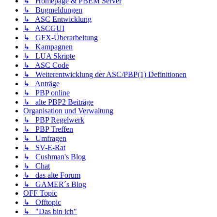
↳ Homepage & PBEM Server
↳ Bugmeldungen
↳ ASC Entwicklung
↳ ASCGUI
↳ GFX-Überarbeitung
↳ Kampagnen
↳ LUA Skripte
↳ ASC Code
↳ Weiterentwicklung der ASC/PBP(1) Definitionen
↳ Anträge
↳ PBP online
↳ alte PBP2 Beiträge
Organisation und Verwaltung
↳ PBP Regelwerk
↳ PBP Treffen
↳ Umfragen
↳ SV-E-Rat
↳ Cushman's Blog
↳ Chat
↳ das alte Forum
↳ GAMER´s Blog
OFF Topic
↳ Offtopic
↳ "Das bin ich"