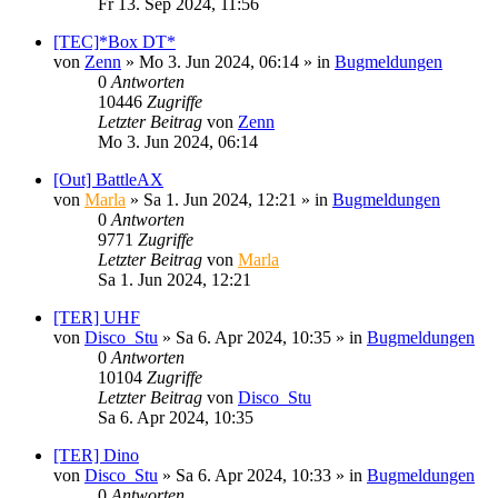
Fr 13. Sep 2024, 11:56
[TEC]*Box DT*
von
Zenn
»
Mo 3. Jun 2024, 06:14
» in
Bugmeldungen
0
Antworten
10446
Zugriffe
Letzter Beitrag
von
Zenn
Mo 3. Jun 2024, 06:14
[Out] BattleAX
von
Marla
»
Sa 1. Jun 2024, 12:21
» in
Bugmeldungen
0
Antworten
9771
Zugriffe
Letzter Beitrag
von
Marla
Sa 1. Jun 2024, 12:21
[TER] UHF
von
Disco_Stu
»
Sa 6. Apr 2024, 10:35
» in
Bugmeldungen
0
Antworten
10104
Zugriffe
Letzter Beitrag
von
Disco_Stu
Sa 6. Apr 2024, 10:35
[TER] Dino
von
Disco_Stu
»
Sa 6. Apr 2024, 10:33
» in
Bugmeldungen
0
Antworten