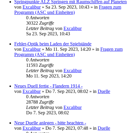
Springpunkte ALZ Springen mit Raumschiffen auf Planeten
von
Excalibur
»
Sa 23. Sep 2023, 10:43
» in
Fragen zum
Programm (ASC und Einheiten)
0
Antworten
30322
Zugriffe
Letzter Beitrag
von
Excalibur
Sa 23. Sep 2023, 10:43
Fehler-Optik beim Laden der Spielstände
von
Excalibur
»
Mo 11. Sep 2023, 14:20
» in
Fragen zum
Programm (ASC und Einheiten)
0
Antworten
11593
Zugriffe
Letzter Beitrag
von
Excalibur
Mo 11. Sep 2023, 14:20
Neues Duell fertig - Flandern 1914 -
von
Excalibur
»
Do 7. Sep 2023, 08:02
» in
Duelle
0
Antworten
28788
Zugriffe
Letzter Beitrag
von
Excalibur
Do 7. Sep 2023, 08:02
Neue Duelle anlegen - bitte beachten -
von
Excalibur
»
Do 7. Sep 2023, 07:48
» in
Duelle