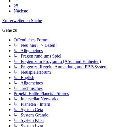
…
25
Nächste
Zur erweiterten Suche
Gehe zu
Öffentliches Forum
↳ Neu hier? -> Lesen!
↳ Allgemeines
↳ Fragen rund ums Spiel
↳ Fragen zum Programm (ASC und Einheiten)
↳ Fragen zu Regeln, Anmeldung und PBP-System
↳ Neuspielerforum
↳ English
↳ Allgemeines
↳ Technisches
Projekt: Battle Planets - Stories
↳ Interstellar Networks
↳ Planeten - Intern
↳ System Ceta
↳ System Grando
↳ System Khal
↳ System Lyra