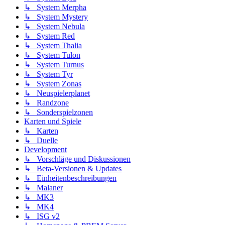
↳ System Merpha
↳ System Mystery
↳ System Nebula
↳ System Red
↳ System Thalia
↳ System Tulon
↳ System Turnus
↳ System Tyr
↳ System Zonas
↳ Neuspielerplanet
↳ Randzone
↳ Sonderspielzonen
Karten und Spiele
↳ Karten
↳ Duelle
Development
↳ Vorschläge und Diskussionen
↳ Beta-Versionen & Updates
↳ Einheitenbeschreibungen
↳ Malaner
↳ MK3
↳ MK4
↳ ISG v2