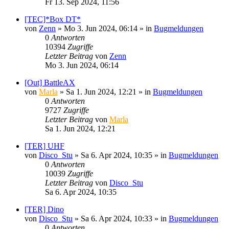
Fr 13. Sep 2024, 11:56
[TEC]*Box DT*
von
Zenn
»
Mo 3. Jun 2024, 06:14
» in
Bugmeldungen
0
Antworten
10394
Zugriffe
Letzter Beitrag
von
Zenn
Mo 3. Jun 2024, 06:14
[Out] BattleAX
von
Marla
»
Sa 1. Jun 2024, 12:21
» in
Bugmeldungen
0
Antworten
9727
Zugriffe
Letzter Beitrag
von
Marla
Sa 1. Jun 2024, 12:21
[TER] UHF
von
Disco_Stu
»
Sa 6. Apr 2024, 10:35
» in
Bugmeldungen
0
Antworten
10039
Zugriffe
Letzter Beitrag
von
Disco_Stu
Sa 6. Apr 2024, 10:35
[TER] Dino
von
Disco_Stu
»
Sa 6. Apr 2024, 10:33
» in
Bugmeldungen
0
Antworten