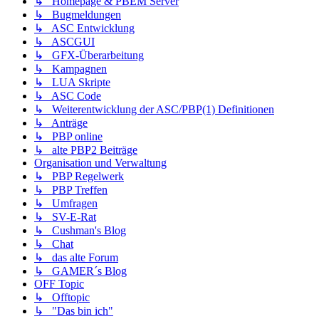
↳ Homepage & PBEM Server
↳ Bugmeldungen
↳ ASC Entwicklung
↳ ASCGUI
↳ GFX-Überarbeitung
↳ Kampagnen
↳ LUA Skripte
↳ ASC Code
↳ Weiterentwicklung der ASC/PBP(1) Definitionen
↳ Anträge
↳ PBP online
↳ alte PBP2 Beiträge
Organisation und Verwaltung
↳ PBP Regelwerk
↳ PBP Treffen
↳ Umfragen
↳ SV-E-Rat
↳ Cushman's Blog
↳ Chat
↳ das alte Forum
↳ GAMER´s Blog
OFF Topic
↳ Offtopic
↳ "Das bin ich"