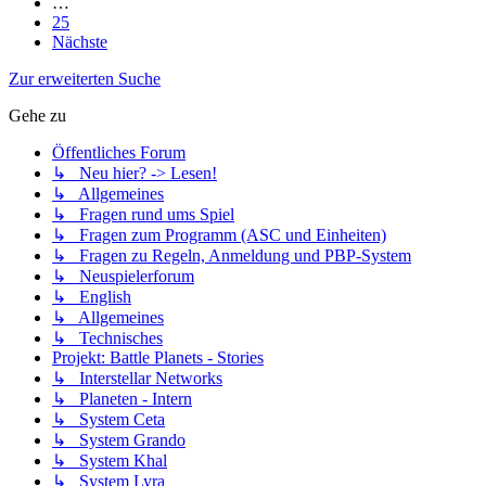
…
25
Nächste
Zur erweiterten Suche
Gehe zu
Öffentliches Forum
↳ Neu hier? -> Lesen!
↳ Allgemeines
↳ Fragen rund ums Spiel
↳ Fragen zum Programm (ASC und Einheiten)
↳ Fragen zu Regeln, Anmeldung und PBP-System
↳ Neuspielerforum
↳ English
↳ Allgemeines
↳ Technisches
Projekt: Battle Planets - Stories
↳ Interstellar Networks
↳ Planeten - Intern
↳ System Ceta
↳ System Grando
↳ System Khal
↳ System Lyra