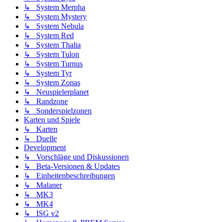
↳ System Merpha
↳ System Mystery
↳ System Nebula
↳ System Red
↳ System Thalia
↳ System Tulon
↳ System Turnus
↳ System Tyr
↳ System Zonas
↳ Neuspielerplanet
↳ Randzone
↳ Sonderspielzonen
Karten und Spiele
↳ Karten
↳ Duelle
Development
↳ Vorschläge und Diskussionen
↳ Beta-Versionen & Updates
↳ Einheitenbeschreibungen
↳ Malaner
↳ MK3
↳ MK4
↳ ISG v2