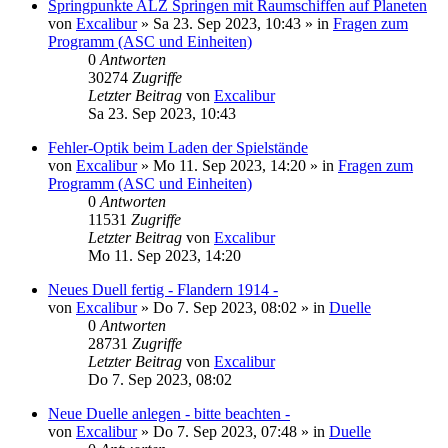
Springpunkte ALZ Springen mit Raumschiffen auf Planeten
von
Excalibur
»
Sa 23. Sep 2023, 10:43
» in
Fragen zum
Programm (ASC und Einheiten)
0
Antworten
30274
Zugriffe
Letzter Beitrag
von
Excalibur
Sa 23. Sep 2023, 10:43
Fehler-Optik beim Laden der Spielstände
von
Excalibur
»
Mo 11. Sep 2023, 14:20
» in
Fragen zum
Programm (ASC und Einheiten)
0
Antworten
11531
Zugriffe
Letzter Beitrag
von
Excalibur
Mo 11. Sep 2023, 14:20
Neues Duell fertig - Flandern 1914 -
von
Excalibur
»
Do 7. Sep 2023, 08:02
» in
Duelle
0
Antworten
28731
Zugriffe
Letzter Beitrag
von
Excalibur
Do 7. Sep 2023, 08:02
Neue Duelle anlegen - bitte beachten -
von
Excalibur
»
Do 7. Sep 2023, 07:48
» in
Duelle