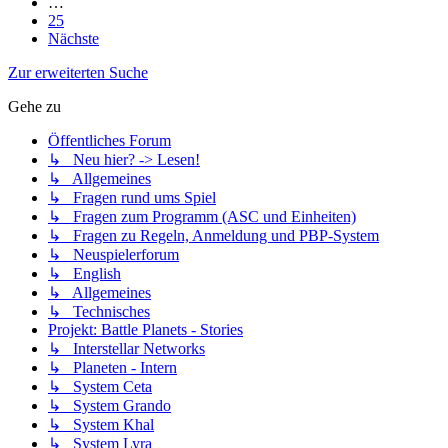
…
25
Nächste
Zur erweiterten Suche
Gehe zu
Öffentliches Forum
↳ Neu hier? -> Lesen!
↳ Allgemeines
↳ Fragen rund ums Spiel
↳ Fragen zum Programm (ASC und Einheiten)
↳ Fragen zu Regeln, Anmeldung und PBP-System
↳ Neuspielerforum
↳ English
↳ Allgemeines
↳ Technisches
Projekt: Battle Planets - Stories
↳ Interstellar Networks
↳ Planeten - Intern
↳ System Ceta
↳ System Grando
↳ System Khal
↳ System Lyra