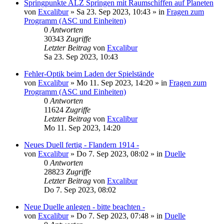
Springpunkte ALZ Springen mit Raumschiffen auf Planeten
von
Excalibur
»
Sa 23. Sep 2023, 10:43
» in
Fragen zum
Programm (ASC und Einheiten)
0
Antworten
30343
Zugriffe
Letzter Beitrag
von
Excalibur
Sa 23. Sep 2023, 10:43
Fehler-Optik beim Laden der Spielstände
von
Excalibur
»
Mo 11. Sep 2023, 14:20
» in
Fragen zum
Programm (ASC und Einheiten)
0
Antworten
11624
Zugriffe
Letzter Beitrag
von
Excalibur
Mo 11. Sep 2023, 14:20
Neues Duell fertig - Flandern 1914 -
von
Excalibur
»
Do 7. Sep 2023, 08:02
» in
Duelle
0
Antworten
28823
Zugriffe
Letzter Beitrag
von
Excalibur
Do 7. Sep 2023, 08:02
Neue Duelle anlegen - bitte beachten -
von
Excalibur
»
Do 7. Sep 2023, 07:48
» in
Duelle