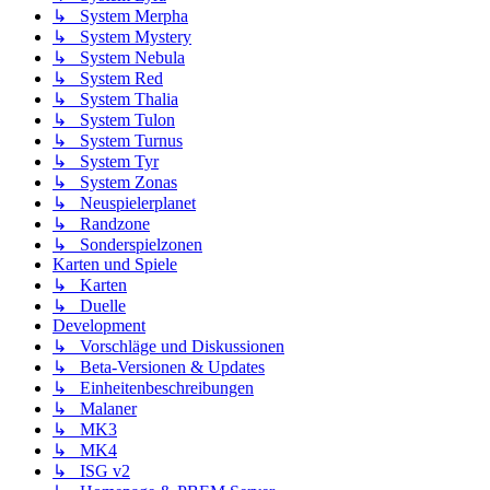
↳ System Merpha
↳ System Mystery
↳ System Nebula
↳ System Red
↳ System Thalia
↳ System Tulon
↳ System Turnus
↳ System Tyr
↳ System Zonas
↳ Neuspielerplanet
↳ Randzone
↳ Sonderspielzonen
Karten und Spiele
↳ Karten
↳ Duelle
Development
↳ Vorschläge und Diskussionen
↳ Beta-Versionen & Updates
↳ Einheitenbeschreibungen
↳ Malaner
↳ MK3
↳ MK4
↳ ISG v2