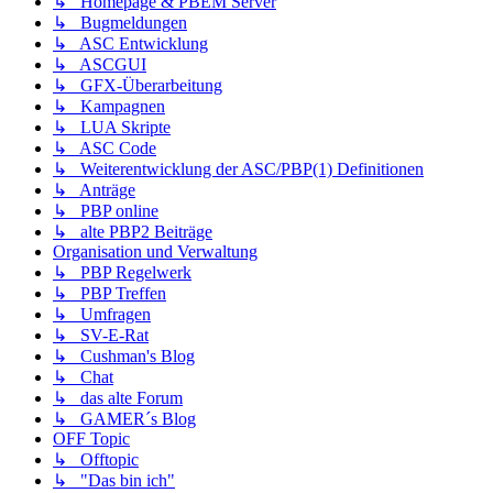
↳ Homepage & PBEM Server
↳ Bugmeldungen
↳ ASC Entwicklung
↳ ASCGUI
↳ GFX-Überarbeitung
↳ Kampagnen
↳ LUA Skripte
↳ ASC Code
↳ Weiterentwicklung der ASC/PBP(1) Definitionen
↳ Anträge
↳ PBP online
↳ alte PBP2 Beiträge
Organisation und Verwaltung
↳ PBP Regelwerk
↳ PBP Treffen
↳ Umfragen
↳ SV-E-Rat
↳ Cushman's Blog
↳ Chat
↳ das alte Forum
↳ GAMER´s Blog
OFF Topic
↳ Offtopic
↳ "Das bin ich"