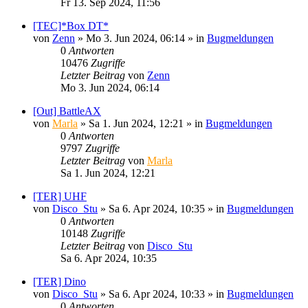
Fr 13. Sep 2024, 11:56
[TEC]*Box DT*
von
Zenn
»
Mo 3. Jun 2024, 06:14
» in
Bugmeldungen
0
Antworten
10476
Zugriffe
Letzter Beitrag
von
Zenn
Mo 3. Jun 2024, 06:14
[Out] BattleAX
von
Marla
»
Sa 1. Jun 2024, 12:21
» in
Bugmeldungen
0
Antworten
9797
Zugriffe
Letzter Beitrag
von
Marla
Sa 1. Jun 2024, 12:21
[TER] UHF
von
Disco_Stu
»
Sa 6. Apr 2024, 10:35
» in
Bugmeldungen
0
Antworten
10148
Zugriffe
Letzter Beitrag
von
Disco_Stu
Sa 6. Apr 2024, 10:35
[TER] Dino
von
Disco_Stu
»
Sa 6. Apr 2024, 10:33
» in
Bugmeldungen
0
Antworten