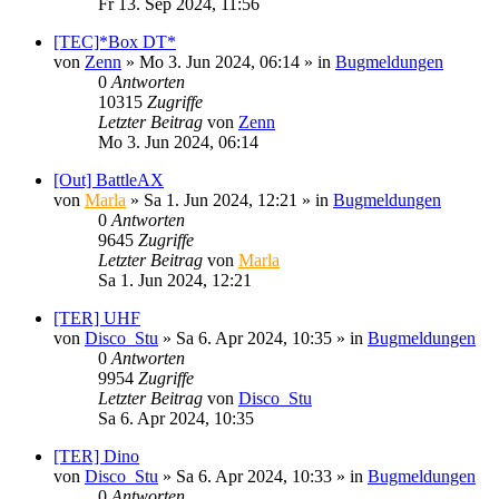
Fr 13. Sep 2024, 11:56
[TEC]*Box DT*
von
Zenn
»
Mo 3. Jun 2024, 06:14
» in
Bugmeldungen
0
Antworten
10315
Zugriffe
Letzter Beitrag
von
Zenn
Mo 3. Jun 2024, 06:14
[Out] BattleAX
von
Marla
»
Sa 1. Jun 2024, 12:21
» in
Bugmeldungen
0
Antworten
9645
Zugriffe
Letzter Beitrag
von
Marla
Sa 1. Jun 2024, 12:21
[TER] UHF
von
Disco_Stu
»
Sa 6. Apr 2024, 10:35
» in
Bugmeldungen
0
Antworten
9954
Zugriffe
Letzter Beitrag
von
Disco_Stu
Sa 6. Apr 2024, 10:35
[TER] Dino
von
Disco_Stu
»
Sa 6. Apr 2024, 10:33
» in
Bugmeldungen
0
Antworten