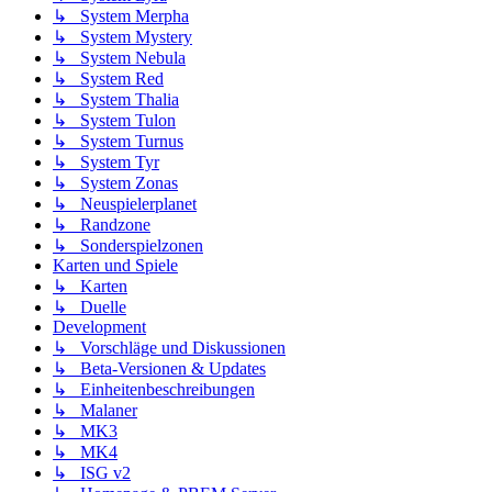
↳ System Merpha
↳ System Mystery
↳ System Nebula
↳ System Red
↳ System Thalia
↳ System Tulon
↳ System Turnus
↳ System Tyr
↳ System Zonas
↳ Neuspielerplanet
↳ Randzone
↳ Sonderspielzonen
Karten und Spiele
↳ Karten
↳ Duelle
Development
↳ Vorschläge und Diskussionen
↳ Beta-Versionen & Updates
↳ Einheitenbeschreibungen
↳ Malaner
↳ MK3
↳ MK4
↳ ISG v2