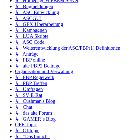
↳ Homepage & PBEM Server
↳ Bugmeldungen
↳ ASC Entwicklung
↳ ASCGUI
↳ GFX-Überarbeitung
↳ Kampagnen
↳ LUA Skripte
↳ ASC Code
↳ Weiterentwicklung der ASC/PBP(1) Definitionen
↳ Anträge
↳ PBP online
↳ alte PBP2 Beiträge
Organisation und Verwaltung
↳ PBP Regelwerk
↳ PBP Treffen
↳ Umfragen
↳ SV-E-Rat
↳ Cushman's Blog
↳ Chat
↳ das alte Forum
↳ GAMER´s Blog
OFF Topic
↳ Offtopic
↳ "Das bin ich"