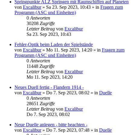
Springpunkte ALZ Springen mit Raumschiffen auf Planeten
von
Excalibur
»
Sa 23. Sep 2023, 10:43
» in
Fragen zum
Programm (ASC und Einheiten)
0
Antworten
30208
Zugriffe
Letzter Beitrag
von
Excalibur
Sa 23. Sep 2023, 10:43
Fehler-Optik beim Laden der Spielstände
von
Excalibur
»
Mo 11. Sep 2023, 14:20
» in
Fragen zum
Programm (ASC und Einheiten)
0
Antworten
11448
Zugriffe
Letzter Beitrag
von
Excalibur
Mo 11. Sep 2023, 14:20
Neues Duell fertig - Flandern 1914 -
von
Excalibur
»
Do 7. Sep 2023, 08:02
» in
Duelle
0
Antworten
28651
Zugriffe
Letzter Beitrag
von
Excalibur
Do 7. Sep 2023, 08:02
Neue Duelle anlegen - bitte beachten -
von
Excalibur
»
Do 7. Sep 2023, 07:48
» in
Duelle