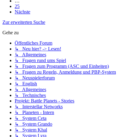
…
25
Nächste
Zur erweiterten Suche
Gehe zu
Öffentliches Forum
↳ Neu hier? -> Lesen!
↳ Allgemeines
↳ Fragen rund ums Spiel
↳ Fragen zum Programm (ASC und Einheiten)
↳ Fragen zu Regeln, Anmeldung und PBP-System
↳ Neuspielerforum
↳ English
↳ Allgemeines
↳ Technisches
Projekt: Battle Planets - Stories
↳ Interstellar Networks
↳ Planeten - Intern
↳ System Ceta
↳ System Grando
↳ System Khal
↳ System Lyra