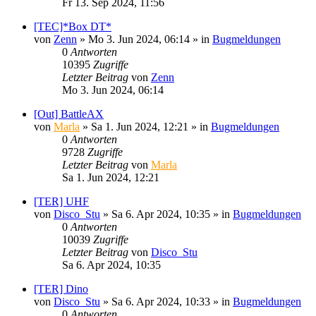
Fr 13. Sep 2024, 11:56
[TEC]*Box DT*
von
Zenn
»
Mo 3. Jun 2024, 06:14
» in
Bugmeldungen
0
Antworten
10395
Zugriffe
Letzter Beitrag
von
Zenn
Mo 3. Jun 2024, 06:14
[Out] BattleAX
von
Marla
»
Sa 1. Jun 2024, 12:21
» in
Bugmeldungen
0
Antworten
9728
Zugriffe
Letzter Beitrag
von
Marla
Sa 1. Jun 2024, 12:21
[TER] UHF
von
Disco_Stu
»
Sa 6. Apr 2024, 10:35
» in
Bugmeldungen
0
Antworten
10039
Zugriffe
Letzter Beitrag
von
Disco_Stu
Sa 6. Apr 2024, 10:35
[TER] Dino
von
Disco_Stu
»
Sa 6. Apr 2024, 10:33
» in
Bugmeldungen
0
Antworten