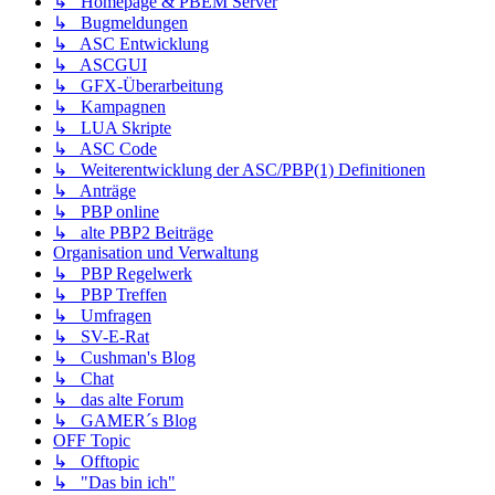
↳ Homepage & PBEM Server
↳ Bugmeldungen
↳ ASC Entwicklung
↳ ASCGUI
↳ GFX-Überarbeitung
↳ Kampagnen
↳ LUA Skripte
↳ ASC Code
↳ Weiterentwicklung der ASC/PBP(1) Definitionen
↳ Anträge
↳ PBP online
↳ alte PBP2 Beiträge
Organisation und Verwaltung
↳ PBP Regelwerk
↳ PBP Treffen
↳ Umfragen
↳ SV-E-Rat
↳ Cushman's Blog
↳ Chat
↳ das alte Forum
↳ GAMER´s Blog
OFF Topic
↳ Offtopic
↳ "Das bin ich"