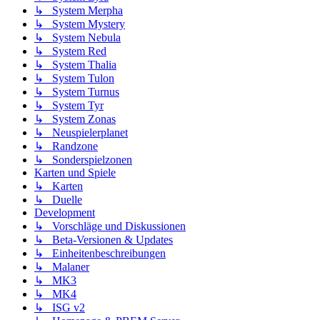
↳ System Merpha
↳ System Mystery
↳ System Nebula
↳ System Red
↳ System Thalia
↳ System Tulon
↳ System Turnus
↳ System Tyr
↳ System Zonas
↳ Neuspielerplanet
↳ Randzone
↳ Sonderspielzonen
Karten und Spiele
↳ Karten
↳ Duelle
Development
↳ Vorschläge und Diskussionen
↳ Beta-Versionen & Updates
↳ Einheitenbeschreibungen
↳ Malaner
↳ MK3
↳ MK4
↳ ISG v2