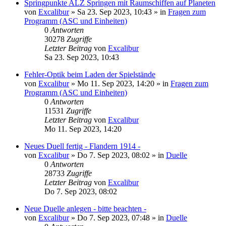
Springpunkte ALZ Springen mit Raumschiffen auf Planeten
von
Excalibur
»
Sa 23. Sep 2023, 10:43
» in
Fragen zum
Programm (ASC und Einheiten)
0
Antworten
30278
Zugriffe
Letzter Beitrag
von
Excalibur
Sa 23. Sep 2023, 10:43
Fehler-Optik beim Laden der Spielstände
von
Excalibur
»
Mo 11. Sep 2023, 14:20
» in
Fragen zum
Programm (ASC und Einheiten)
0
Antworten
11531
Zugriffe
Letzter Beitrag
von
Excalibur
Mo 11. Sep 2023, 14:20
Neues Duell fertig - Flandern 1914 -
von
Excalibur
»
Do 7. Sep 2023, 08:02
» in
Duelle
0
Antworten
28733
Zugriffe
Letzter Beitrag
von
Excalibur
Do 7. Sep 2023, 08:02
Neue Duelle anlegen - bitte beachten -
von
Excalibur
»
Do 7. Sep 2023, 07:48
» in
Duelle