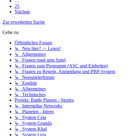
…
25
Nächste
Zur erweiterten Suche
Gehe zu
Öffentliches Forum
↳ Neu hier? -> Lesen!
↳ Allgemeines
↳ Fragen rund ums Spiel
↳ Fragen zum Programm (ASC und Einheiten)
↳ Fragen zu Regeln, Anmeldung und PBP-System
↳ Neuspielerforum
↳ English
↳ Allgemeines
↳ Technisches
Projekt: Battle Planets - Stories
↳ Interstellar Networks
↳ Planeten - Intern
↳ System Ceta
↳ System Grando
↳ System Khal
↳ System Lyra