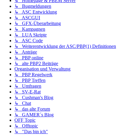
↳ Homepage & PBEM Server
↳ Bugmeldungen
↳ ASC Entwicklung
↳ ASCGUI
↳ GFX-Überarbeitung
↳ Kampagnen
↳ LUA Skripte
↳ ASC Code
↳ Weiterentwicklung der ASC/PBP(1) Definitionen
↳ Anträge
↳ PBP online
↳ alte PBP2 Beiträge
Organisation und Verwaltung
↳ PBP Regelwerk
↳ PBP Treffen
↳ Umfragen
↳ SV-E-Rat
↳ Cushman's Blog
↳ Chat
↳ das alte Forum
↳ GAMER´s Blog
OFF Topic
↳ Offtopic
↳ "Das bin ich"