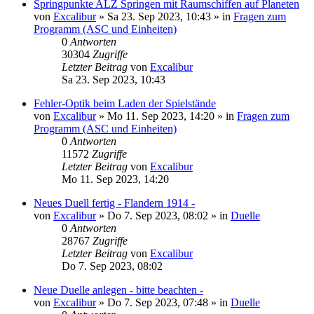
Springpunkte ALZ Springen mit Raumschiffen auf Planeten
von
Excalibur
»
Sa 23. Sep 2023, 10:43
» in
Fragen zum
Programm (ASC und Einheiten)
0
Antworten
30304
Zugriffe
Letzter Beitrag
von
Excalibur
Sa 23. Sep 2023, 10:43
Fehler-Optik beim Laden der Spielstände
von
Excalibur
»
Mo 11. Sep 2023, 14:20
» in
Fragen zum
Programm (ASC und Einheiten)
0
Antworten
11572
Zugriffe
Letzter Beitrag
von
Excalibur
Mo 11. Sep 2023, 14:20
Neues Duell fertig - Flandern 1914 -
von
Excalibur
»
Do 7. Sep 2023, 08:02
» in
Duelle
0
Antworten
28767
Zugriffe
Letzter Beitrag
von
Excalibur
Do 7. Sep 2023, 08:02
Neue Duelle anlegen - bitte beachten -
von
Excalibur
»
Do 7. Sep 2023, 07:48
» in
Duelle