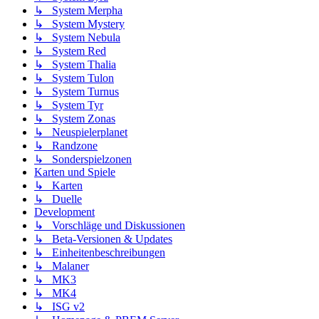
↳ System Merpha
↳ System Mystery
↳ System Nebula
↳ System Red
↳ System Thalia
↳ System Tulon
↳ System Turnus
↳ System Tyr
↳ System Zonas
↳ Neuspielerplanet
↳ Randzone
↳ Sonderspielzonen
Karten und Spiele
↳ Karten
↳ Duelle
Development
↳ Vorschläge und Diskussionen
↳ Beta-Versionen & Updates
↳ Einheitenbeschreibungen
↳ Malaner
↳ MK3
↳ MK4
↳ ISG v2