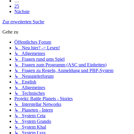
…
25
Nächste
Zur erweiterten Suche
Gehe zu
Öffentliches Forum
↳ Neu hier? -> Lesen!
↳ Allgemeines
↳ Fragen rund ums Spiel
↳ Fragen zum Programm (ASC und Einheiten)
↳ Fragen zu Regeln, Anmeldung und PBP-System
↳ Neuspielerforum
↳ English
↳ Allgemeines
↳ Technisches
Projekt: Battle Planets - Stories
↳ Interstellar Networks
↳ Planeten - Intern
↳ System Ceta
↳ System Grando
↳ System Khal
↳ System Lyra