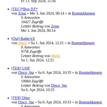
Fr 13. Sep 2024, 11:56
[TEC]*Box DT*
von
Zenn
»
Mo 3. Jun 2024, 06:14
» in
Bugmeldungen
0
Antworten
10427
Zugriffe
Letzter Beitrag
von
Zenn
Mo 3. Jun 2024, 06:14
[Out] BattleAX
von
Marla
»
Sa 1. Jun 2024, 12:21
» in
Bugmeldungen
0
Antworten
9758
Zugriffe
Letzter Beitrag
von
Marla
Sa 1. Jun 2024, 12:21
[TER] UHF
von
Disco_Stu
»
Sa 6. Apr 2024, 10:35
» in
Bugmeldungen
0
Antworten
10084
Zugriffe
Letzter Beitrag
von
Disco_Stu
Sa 6. Apr 2024, 10:35
[TER] Dino
von
Disco_Stu
»
Sa 6. Apr 2024, 10:33
» in
Bugmeldungen
0
Antworten