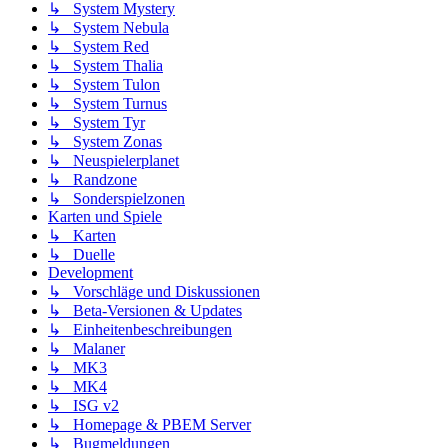
↳ System Mystery
↳ System Nebula
↳ System Red
↳ System Thalia
↳ System Tulon
↳ System Turnus
↳ System Tyr
↳ System Zonas
↳ Neuspielerplanet
↳ Randzone
↳ Sonderspielzonen
Karten und Spiele
↳ Karten
↳ Duelle
Development
↳ Vorschläge und Diskussionen
↳ Beta-Versionen & Updates
↳ Einheitenbeschreibungen
↳ Malaner
↳ MK3
↳ MK4
↳ ISG v2
↳ Homepage & PBEM Server
↳ Bugmeldungen