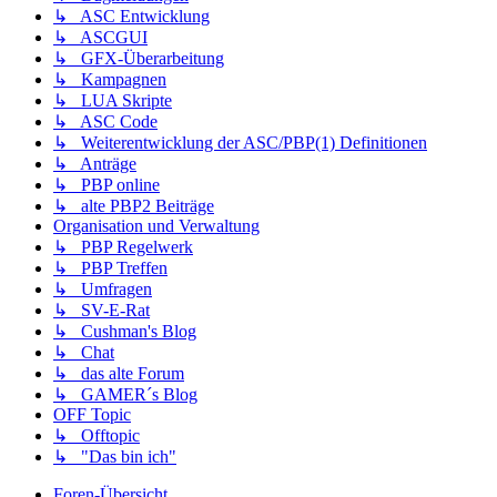
↳ ASC Entwicklung
↳ ASCGUI
↳ GFX-Überarbeitung
↳ Kampagnen
↳ LUA Skripte
↳ ASC Code
↳ Weiterentwicklung der ASC/PBP(1) Definitionen
↳ Anträge
↳ PBP online
↳ alte PBP2 Beiträge
Organisation und Verwaltung
↳ PBP Regelwerk
↳ PBP Treffen
↳ Umfragen
↳ SV-E-Rat
↳ Cushman's Blog
↳ Chat
↳ das alte Forum
↳ GAMER´s Blog
OFF Topic
↳ Offtopic
↳ "Das bin ich"
Foren-Übersicht