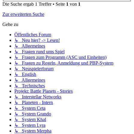
Die Suche ergab 1 Treffer • Seite
1
von
1
Zur erweiterten Suche
Gehe zu
Öffentliches Forum
↳ Neu hier? -> Lesen!
↳ Allgemeines
↳ Fragen rund ums Spiel
↳ Fragen zum Programm (ASC und Einheiten)
↳ Fragen zu Regeln, Anmeldung und PBP-System
↳ Neuspielerforum
↳ English
↳ Allgemeines
↳ Technisches
Projekt: Battle Planets - Stories
↳ Interstellar Networks
↳ Planeten - Intern
↳ System Ceta
↳ System Grando
↳ System Khal
↳ System Lyra
↳ System Merpha