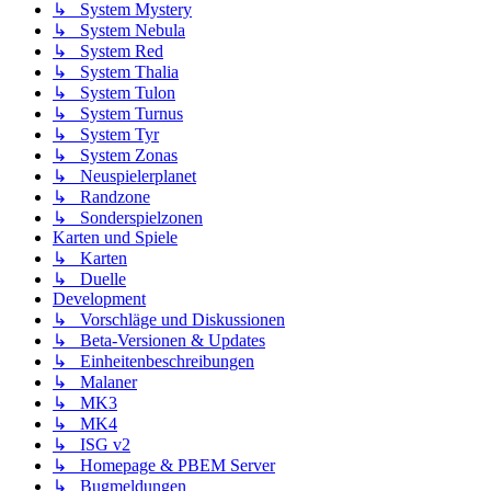
↳ System Mystery
↳ System Nebula
↳ System Red
↳ System Thalia
↳ System Tulon
↳ System Turnus
↳ System Tyr
↳ System Zonas
↳ Neuspielerplanet
↳ Randzone
↳ Sonderspielzonen
Karten und Spiele
↳ Karten
↳ Duelle
Development
↳ Vorschläge und Diskussionen
↳ Beta-Versionen & Updates
↳ Einheitenbeschreibungen
↳ Malaner
↳ MK3
↳ MK4
↳ ISG v2
↳ Homepage & PBEM Server
↳ Bugmeldungen