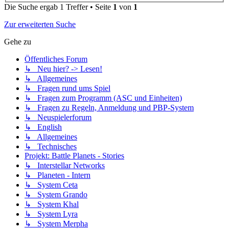
Die Suche ergab 1 Treffer • Seite
1
von
1
Zur erweiterten Suche
Gehe zu
Öffentliches Forum
↳ Neu hier? -> Lesen!
↳ Allgemeines
↳ Fragen rund ums Spiel
↳ Fragen zum Programm (ASC und Einheiten)
↳ Fragen zu Regeln, Anmeldung und PBP-System
↳ Neuspielerforum
↳ English
↳ Allgemeines
↳ Technisches
Projekt: Battle Planets - Stories
↳ Interstellar Networks
↳ Planeten - Intern
↳ System Ceta
↳ System Grando
↳ System Khal
↳ System Lyra
↳ System Merpha