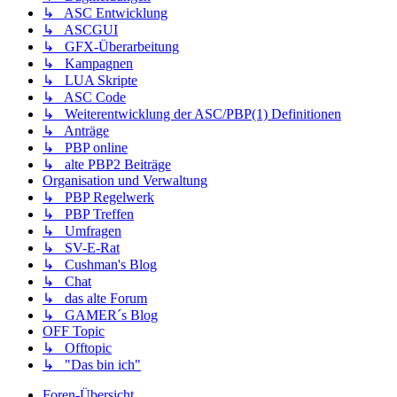
↳ ASC Entwicklung
↳ ASCGUI
↳ GFX-Überarbeitung
↳ Kampagnen
↳ LUA Skripte
↳ ASC Code
↳ Weiterentwicklung der ASC/PBP(1) Definitionen
↳ Anträge
↳ PBP online
↳ alte PBP2 Beiträge
Organisation und Verwaltung
↳ PBP Regelwerk
↳ PBP Treffen
↳ Umfragen
↳ SV-E-Rat
↳ Cushman's Blog
↳ Chat
↳ das alte Forum
↳ GAMER´s Blog
OFF Topic
↳ Offtopic
↳ "Das bin ich"
Foren-Übersicht