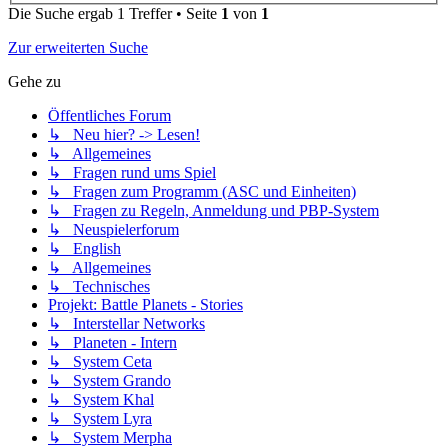
Die Suche ergab 1 Treffer • Seite
1
von
1
Zur erweiterten Suche
Gehe zu
Öffentliches Forum
↳ Neu hier? -> Lesen!
↳ Allgemeines
↳ Fragen rund ums Spiel
↳ Fragen zum Programm (ASC und Einheiten)
↳ Fragen zu Regeln, Anmeldung und PBP-System
↳ Neuspielerforum
↳ English
↳ Allgemeines
↳ Technisches
Projekt: Battle Planets - Stories
↳ Interstellar Networks
↳ Planeten - Intern
↳ System Ceta
↳ System Grando
↳ System Khal
↳ System Lyra
↳ System Merpha