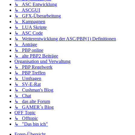
↳ ASC Entwicklung
↳ ASCGUI
↳ GFX-Überarbeitung
↳ Kampagnen
↳ LUA Skripte
↳ ASC Code
↳ Weiterentwicklung der ASC/PBP(1) Definitionen
↳ Anträge
↳ PBP online
↳ alte PBP2 Beiträge
Organisation und Verwaltung
↳ PBP Regelwerk
↳ PBP Treffen
↳ Umfragen
↳ SV-E-Rat
↳ Cushman's Blog
↳ Chat
↳ das alte Forum
↳ GAMER´s Blog
OFF Topic
↳ Offtopic
↳ "Das bin ich"
Foren-Übersicht