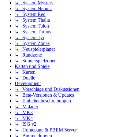
↳ System Mystery
↳ System Nebula
↳ System Red
↳ System Thalia
↳ System Tulon
↳ System Turnus
↳ System Tyr
↳ System Zonas
↳ Neuspielerplanet
↳ Randzone
↳ Sonderspielzonen
Karten und Spiele
↳ Karten
↳ Duelle
Development
↳ Vorschläge und Diskussionen
↳ Beta-Versionen & Updates
↳ Einheitenbeschreibungen
↳ Malaner
↳ MK3
↳ MK4
↳ ISG v2
↳ Homepage & PBEM Server
↳ Bugmeldungen